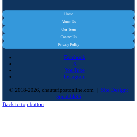
Home
About Us
Our Team
Contact Us
Privacy Policy
Facebook
X
YouTube
Instagram
© 2018-2026, chautaripostonline.com |
Site Design:
gopal.hk95
Back to top button