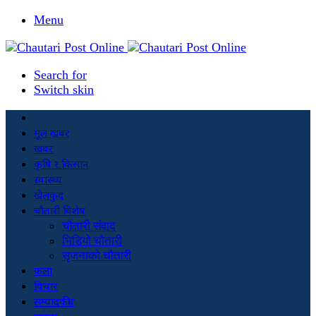
Menu
Search for
Switch skin
मूल खबर
खबर
कृषि र किसान
स्वास्थ्य
खेलकुद
चौतारी विशेष
चौतारी संवाद
भिडियो चौतारी
सृजनाको चौतारी
कला
विचार
सम्पादकीय