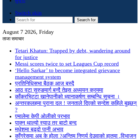
सुचना
Switch skin
Search for
August 7 2026, Friday
ताजा समाचार
Tetari Khatun: Trapped by debt, wandering around
for justice
Messi scores twice to set Leagues Cup record
‘Hello Sarkar’ to become integrated grievance
management system
प्रतिनिधिसभा बैठक आज बस्दै
आठ वटा सुरुङमार्ग बन्दै तेइस अध्ययन क्रममा
काँकरभिट्टा खानेपानीको ध्यानाकर्षण सम्बन्धि सुचना ।
अन्तरकलहमा पुराना दल ! जनताले दिएको सन्देश कहिले बुझ्छन्
?
एमालेमा केपी ओलीको प्रभाव
पाक्न थाल्यो स्याउ तर बाटो बन्द
मधेशमा बढ्दो पानी अभाव
काँग्रेसमा अब के होला ?अन्तिम निणर्य देउवाको हातमा ,विभाजन