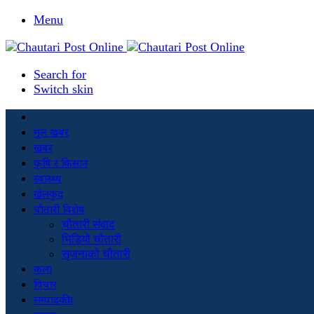
Menu
Search for
Switch skin
मूल खबर
खबर
कृषि र किसान
स्वास्थ्य
खेलकुद
चौतारी विशेष
चौतारी संवाद
भिडियो चौतारी
सृजनाको चौतारी
कला
विचार
सम्पादकीय