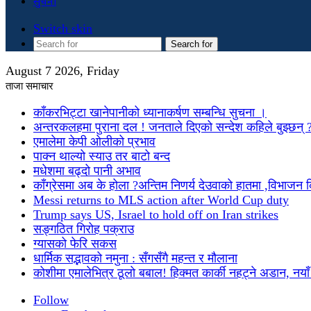
सुचना
Switch skin
Search for
August 7 2026, Friday
ताजा समाचार
काँकरभिट्टा खानेपानीको ध्यानाकर्षण सम्बन्धि सुचना ।
अन्तरकलहमा पुराना दल ! जनताले दिएको सन्देश कहिले बुझ्छन् 
एमालेमा केपी ओलीको प्रभाव
पाक्न थाल्यो स्याउ तर बाटो बन्द
मधेशमा बढ्दो पानी अभाव
काँग्रेसमा अब के होला ?अन्तिम निणर्य देउवाको हातमा ,विभाजन
Messi returns to MLS action after World Cup duty
Trump says US, Israel to hold off on Iran strikes
सङ्गठित गिरोह पक्राउ
ग्यासको फेरि सकस
धार्मिक सद्भावको नमुना : सँगसँगै महन्त र मौलाना
कोशीमा एमालेभित्र ठूलो बबाल! हिक्मत कार्की नहट्ने अडान, नयाँ मु
Follow