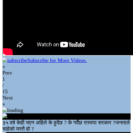
Subscribe for More Videos.
«
Prev
1
/
15
Next
»
३५ वर्ष केही भएन अहिले के हुदैछ ? के गर्दैछ रास्वपा सरकार ?जनताले
चाहेको यस्तै हो ?