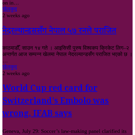
on in…
खेलकुद
2 weeks ago
नेदरल्यान्डससँग नेपाल ५७ रनले पराजित
काठमाडौँ, साउन १४ गते । आइसिसी पुरुष विश्वकप क्रिकेट लिग–२
अन्तर्गत आज सम्पन्न खेलमा नेपाल नेदरल्यान्डसँग पराजित भएको छ ।
…
खेलकुद
2 weeks ago
World Cup red card for
Switzerland’s Embolo was
wrong, IFAB says
Geneva, July 29: Soccer’s law-making panel clarified its