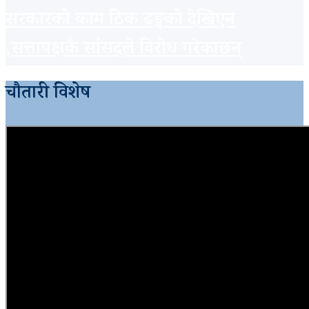
सरकारको काम ठिक ढङ्गको देखिएन
,सत्तापक्षकै सांसदले विरोध गरेकाछन्
चौतारी विशेष