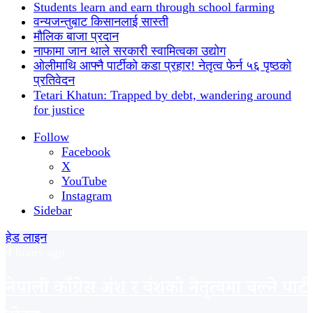
Students learn and earn through school farming
वन्यजन्तुबाट किसानलाई सास्ती
मौलिक बाजा प्रदान
नाफामा जान थाले सरकारी स्वामित्वका उद्योग
ओलीमाथि आफ्नै पार्टीको कडा प्रहार! नेतृत्व फेर्न ५६ पृष्ठको
प्रतिवेदन
Tetari Khatun: Trapped by debt, wandering around
for justice
Follow
Facebook
X
YouTube
Instagram
Sidebar
हेड लाइन
4 hours ago
नेपाली काँग्रेस अंश र वंशको नेतृत्वमा चल्ने पार्टी