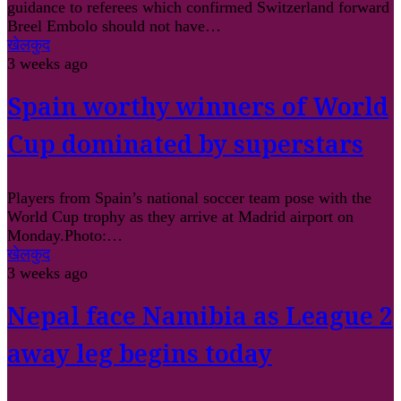
guidance to referees which confirmed Switzerland forward
Breel Embolo should not have…
खेलकुद
3 weeks ago
Spain worthy winners of World
Cup dominated by superstars
Players from Spain’s national soccer team pose with the
World Cup trophy as they arrive at Madrid airport on
Monday.Photo:…
खेलकुद
3 weeks ago
Nepal face Namibia as League 2
away leg begins today