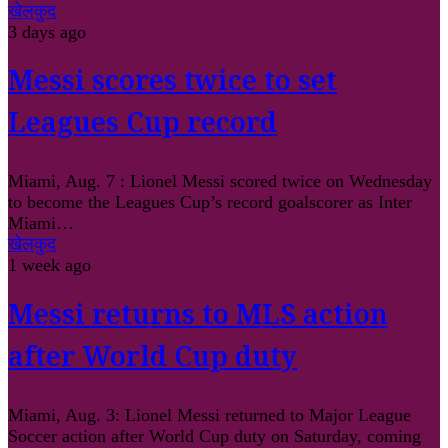
खेलकुद
3 days ago
Messi scores twice to set
Leagues Cup record
Miami, Aug. 7 : Lionel Messi scored twice on Wednesday
to become the Leagues Cup’s record goalscorer as Inter
Miami…
खेलकुद
1 week ago
Messi returns to MLS action
after World Cup duty
Miami, Aug. 3: Lionel Messi returned to Major League
Soccer action after World Cup duty on Saturday, coming