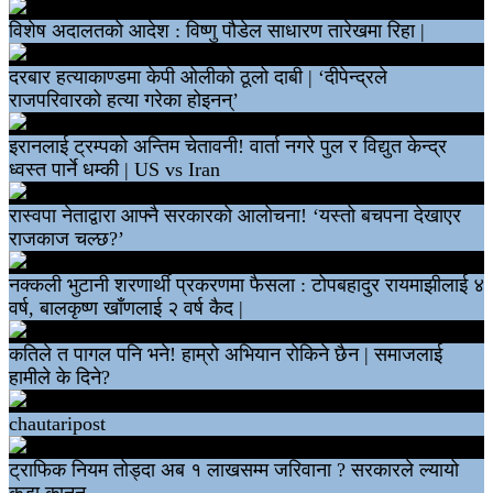
विशेष अदालतको आदेश : विष्णु पौडेल साधारण तारेखमा रिहा |
दरबार हत्याकाण्डमा केपी ओलीको ठूलो दाबी | ‘दीपेन्द्रले
राजपरिवारको हत्या गरेका होइनन्’
इरानलाई ट्रम्पको अन्तिम चेतावनी! वार्ता नगरे पुल र विद्युत केन्द्र
ध्वस्त पार्ने धम्की | US vs Iran
रास्वपा नेताद्वारा आफ्नै सरकारको आलोचना! ‘यस्तो बचपना देखाएर
राजकाज चल्छ?’
नक्कली भुटानी शरणार्थी प्रकरणमा फैसला : टोपबहादुर रायमाझीलाई ४
वर्ष, बालकृष्ण खाँणलाई २ वर्ष कैद |
कतिले त पागल पनि भने! हाम्रो अभियान रोकिने छैन | समाजलाई
हामीले के दिने?
chautaripost
ट्राफिक नियम तोड्दा अब १ लाखसम्म जरिवाना ? सरकारले ल्यायो
कडा कानुन