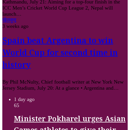
Kathmandu, July 21: Aiming for a top-four finish in the
ICC Men’s Cricket World Cup League 2, Nepal will
launch…
खेलकुद
3 weeks ago
Spain beat Argentina to win
World Cup for second time in
history
By Phil McNulty, Chief football writer at New York New
Jersey Stadium, July 20: At a glance • Argentina and…
1 day ago
65
Minister Pokharel urges Asian