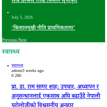
साढे छब्बिस लाख किसान सूचीकृत
July 5, 2026
‘किसानमुखी नीति प्राथमिकतामा’
Previous
Next
स्वास्थ्य
स्वास्थ्य
admin
3 weeks ago
0
280
प्रा. डा. राम सागर शाह: उपचार, अध्यापन र
अनुसन्धानलाई एकसाथ अघि बढाउँदै नेपाली
युरोलोजीको विश्वसनीय अनुहार