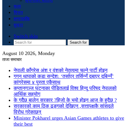
सृजनाको चौतारी
कला
विचार
सम्पादकीय
सुचना
Switch skin
Search for
August 10 2026, Monday
ताजा समाचार
नेपाली काँग्रेस अंश र वंशको नेतृत्वमा चल्ने पार्टी होइन
गगन थापाको कडा सन्देश: ‘तर्साएर तर्सिन्नँ दबाएर दबिन्नँ’
कांग्रेसमा ४ पुस्ता एकैसाथ
कप्तानगञ्ज घटनाका पीडितलाई विश्व हिन्दू परिषद् नेपालको
आर्थिक सहयोग
के गदैैछ बालेन सरकार ?हिजो के भयो होइन आज के हुदैछ ?
सरकारको काम ठिक ढङ्गको देखिएन ,सत्तापक्षकै सांसदले
विरोध गरेकाछन्
Minister Pokharel urges Asian Games athletes to give
their best