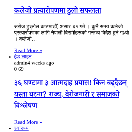
कलेजो प्रत्यारोपणमा ठुलो सफलता
सरोज ढुङ्गेल काठमाडौँ, असार ३१ गते । कुनै समय कलेजो
प्रत्यारोपणका लागि नेपाली बिरामीहरूको गन्तव्य विदेश हुने गथ्र्याे
। कलेजो…
Read More »
हेड लाइन
admin
4 weeks ago
0
69
३६ घण्टामा ३ आत्मदाह प्रयास! किन बढ्दैछन्
यस्ता घटना? राज्य, बेरोजगारी र समाजको
विश्लेषण
Read More »
स्वास्थ्य