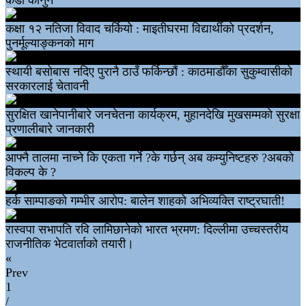
कक्षा १२ नतिजा विवाद चर्कियो : माइतीघरमा विद्यार्थीको प्रदर्शन,
पुनर्मूल्याङ्कनको माग
स्थायी बसोबास नदिए पुरानै ठाउँ फर्किन्छौं : काठमाडौँका सुकुम्वासीको
सरकारलाई चेतावनी
सुरक्षित खानेपानीबारे जनचेतना कार्यक्रम, मुहानदेखि मुखसम्मको सुरक्षा
प्रणालीबारे जानकारी
आफ्नै तालमा नाच्ने कि एकता गर्ने ?के गर्छन् अब कम्युनिष्टहरु ?अबको
विकल्प के ?
हर्क साम्पाङको गम्भीर आरोप: बालेन शाहको अभिव्यक्ति राष्ट्रघाती!
रास्वपा सभापति रवि लामिछानेको भारत भ्रमण: दिल्लीमा उच्चस्तरीय
राजनीतिक भेटवार्ताको तयारी।
«
Prev
1
/