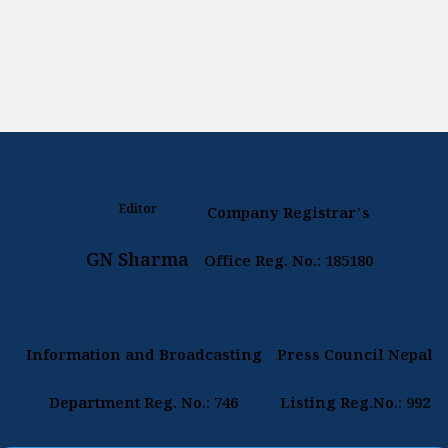
Editor
Company Registrar's
GN Sharma
Office Reg. No.: 185180
Information and Broadcasting
Press Council Nepal
Department Reg. No.: 746
Listing Reg.No.: 992