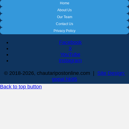
Home
About Us
Our Team
Contact Us
Privacy Policy
Facebook
X
YouTube
Instagram
© 2018-2026, chautaripostonline.com |
Site Design:
gopal.hk95
Back to top button