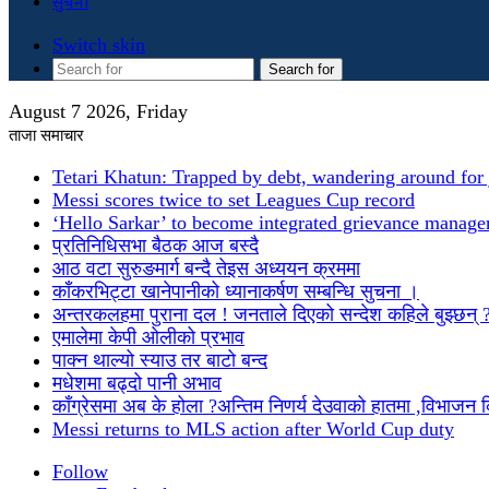
सुचना
Switch skin
Search for
August 7 2026, Friday
ताजा समाचार
Tetari Khatun: Trapped by debt, wandering around for 
Messi scores twice to set Leagues Cup record
‘Hello Sarkar’ to become integrated grievance manag
प्रतिनिधिसभा बैठक आज बस्दै
आठ वटा सुरुङमार्ग बन्दै तेइस अध्ययन क्रममा
काँकरभिट्टा खानेपानीको ध्यानाकर्षण सम्बन्धि सुचना ।
अन्तरकलहमा पुराना दल ! जनताले दिएको सन्देश कहिले बुझ्छन् 
एमालेमा केपी ओलीको प्रभाव
पाक्न थाल्यो स्याउ तर बाटो बन्द
मधेशमा बढ्दो पानी अभाव
काँग्रेसमा अब के होला ?अन्तिम निणर्य देउवाको हातमा ,विभाजन
Messi returns to MLS action after World Cup duty
Follow