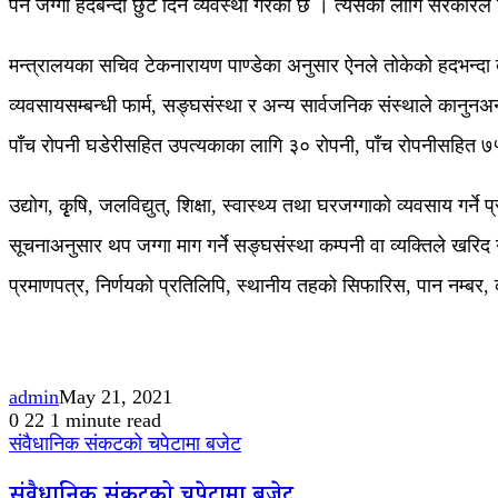
पर्ने जग्गा हदबन्दी छुट दिने व्यवस्था गरेको छ । त्यसका लागि सरकारल
मन्त्रालयका सचिव टेकनारायण पाण्डेका अनुसार ऐनले तोकेको हदभन्दा बढी ज
व्यवसायसम्बन्धी फार्म, सङ्घसंस्था र अन्य सार्वजनिक संस्थाले कानुनअन
पाँच रोपनी घडेरीसहित उपत्यकाका लागि ३० रोपनी, पाँच रोपनीसहित ७५ 
उद्योग, कृृषि, जलविद्युत्, शिक्षा, स्वास्थ्य तथा घरजग्गाको व्यवसाय ग
सूचनाअनुसार थप जग्गा माग गर्ने सङ्घसंस्था कम्पनी वा व्यक्तिले खरिद 
प्रमाणपत्र, निर्णयको प्रतिलिपि, स्थानीय तहको सिफारिस, पान नम्बर,
admin
May 21, 2021
0
22
1 minute read
संवैधानिक संकटको चपेटामा बजेट
संवैधानिक संकटको चपेटामा बजेट