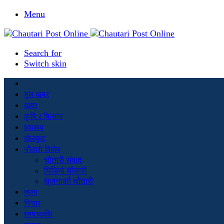
Menu
Search for
Switch skin
मूल खबर
खबर
कृषि र किसान
स्वास्थ्य
खेलकुद
चौतारी विशेष
चौतारी संवाद
भिडियो चौतारी
सृजनाको चौतारी
कला
विचार
सम्पादकीय