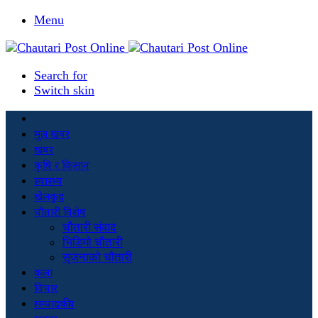
Menu
Search for
Switch skin
मूल खबर
खबर
कृषि र किसान
स्वास्थ्य
खेलकुद
चौतारी विशेष
चौतारी संवाद
भिडियो चौतारी
सृजनाको चौतारी
कला
विचार
सम्पादकीय