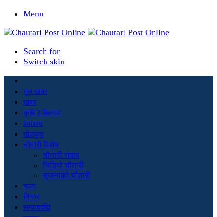
Menu
Search for
Switch skin
मूल खबर
खबर
कृषि र किसान
स्वास्थ्य
खेलकुद
चौतारी विशेष
चौतारी संवाद
भिडियो चौतारी
सृजनाको चौतारी
कला
विचार
सम्पादकीय