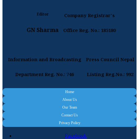
Editor
Company Registrar's
GN Sharma
Office Reg. No.: 185180
Information and Broadcasting
Press Council Nepal
Department Reg. No.: 746
Listing Reg.No.: 992
Home
About Us
Our Team
Contact Us
Privacy Policy
Facebook