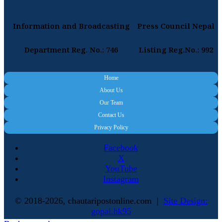
Information and Broadcasting
Press Council Nepal
Department Reg. No.: 746
Listing Reg.No.: 992
Home
About Us
Our Team
Contact Us
Privacy Policy
Facebook
X
YouTube
Instagram
© 2018-2026, chautaripostonline.com |
Site Design:
gopal.hk95