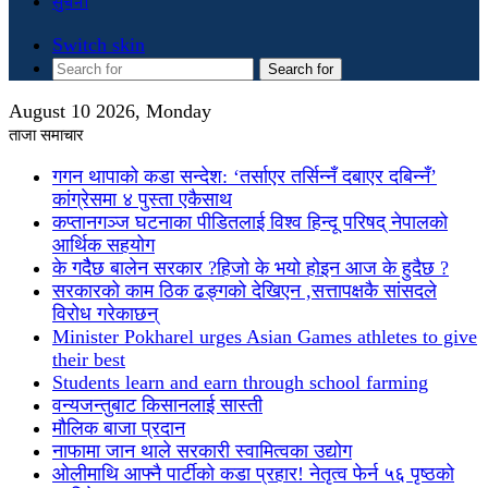
सुचना
Switch skin
Search for
August 10 2026, Monday
ताजा समाचार
गगन थापाको कडा सन्देश: ‘तर्साएर तर्सिन्नँ दबाएर दबिन्नँ’
कांग्रेसमा ४ पुस्ता एकैसाथ
कप्तानगञ्ज घटनाका पीडितलाई विश्व हिन्दू परिषद् नेपालको
आर्थिक सहयोग
के गदैैछ बालेन सरकार ?हिजो के भयो होइन आज के हुदैछ ?
सरकारको काम ठिक ढङ्गको देखिएन ,सत्तापक्षकै सांसदले
विरोध गरेकाछन्
Minister Pokharel urges Asian Games athletes to give
their best
Students learn and earn through school farming
वन्यजन्तुबाट किसानलाई सास्ती
मौलिक बाजा प्रदान
नाफामा जान थाले सरकारी स्वामित्वका उद्योग
ओलीमाथि आफ्नै पार्टीको कडा प्रहार! नेतृत्व फेर्न ५६ पृष्ठको