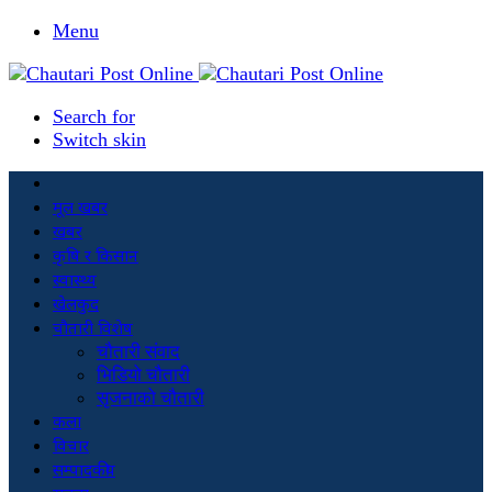
Menu
Search for
Switch skin
मूल खबर
खबर
कृषि र किसान
स्वास्थ्य
खेलकुद
चौतारी विशेष
चौतारी संवाद
भिडियो चौतारी
सृजनाको चौतारी
कला
विचार
सम्पादकीय