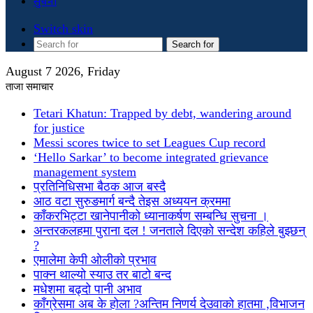
सुचना
Switch skin
Search for
August 7 2026, Friday
ताजा समाचार
Tetari Khatun: Trapped by debt, wandering around
for justice
Messi scores twice to set Leagues Cup record
‘Hello Sarkar’ to become integrated grievance
management system
प्रतिनिधिसभा बैठक आज बस्दै
आठ वटा सुरुङमार्ग बन्दै तेइस अध्ययन क्रममा
काँकरभिट्टा खानेपानीको ध्यानाकर्षण सम्बन्धि सुचना ।
अन्तरकलहमा पुराना दल ! जनताले दिएको सन्देश कहिले बुझ्छन्
?
एमालेमा केपी ओलीको प्रभाव
पाक्न थाल्यो स्याउ तर बाटो बन्द
मधेशमा बढ्दो पानी अभाव
काँग्रेसमा अब के होला ?अन्तिम निणर्य देउवाको हातमा ,विभाजन