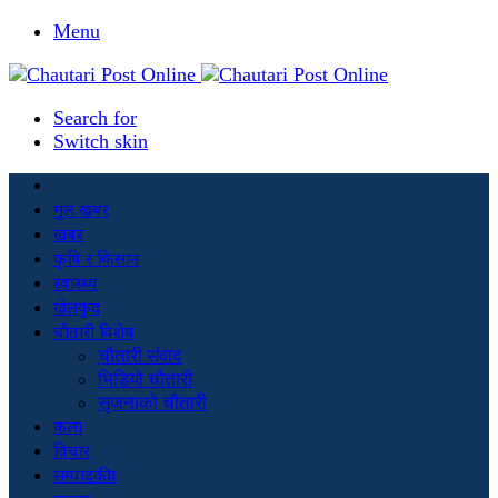
Menu
Search for
Switch skin
मूल खबर
खबर
कृषि र किसान
स्वास्थ्य
खेलकुद
चौतारी विशेष
चौतारी संवाद
भिडियो चौतारी
सृजनाको चौतारी
कला
विचार
सम्पादकीय