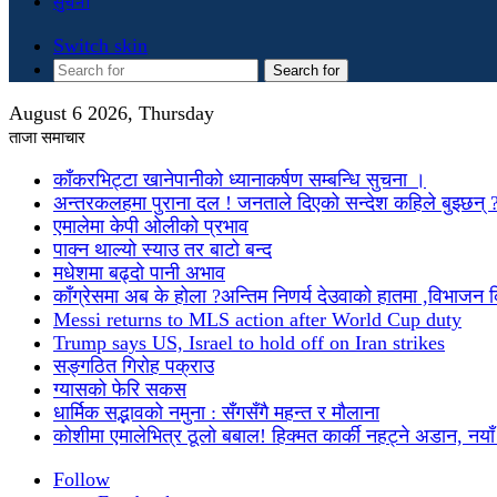
सुचना
Switch skin
Search for
August 6 2026, Thursday
ताजा समाचार
काँकरभिट्टा खानेपानीको ध्यानाकर्षण सम्बन्धि सुचना ।
अन्तरकलहमा पुराना दल ! जनताले दिएको सन्देश कहिले बुझ्छन् 
एमालेमा केपी ओलीको प्रभाव
पाक्न थाल्यो स्याउ तर बाटो बन्द
मधेशमा बढ्दो पानी अभाव
काँग्रेसमा अब के होला ?अन्तिम निणर्य देउवाको हातमा ,विभाजन
Messi returns to MLS action after World Cup duty
Trump says US, Israel to hold off on Iran strikes
सङ्गठित गिरोह पक्राउ
ग्यासको फेरि सकस
धार्मिक सद्भावको नमुना : सँगसँगै महन्त र मौलाना
कोशीमा एमालेभित्र ठूलो बबाल! हिक्मत कार्की नहट्ने अडान, नयाँ मु
Follow