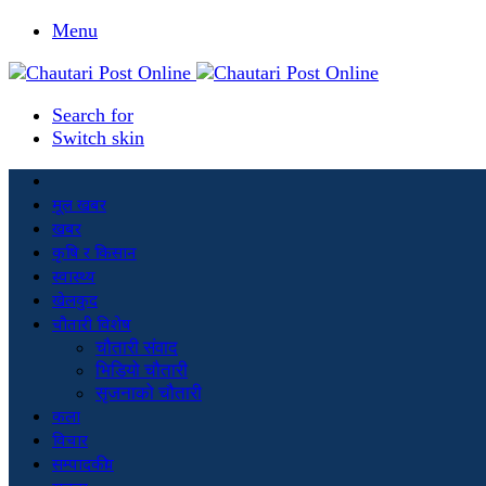
Menu
Search for
Switch skin
मूल खबर
खबर
कृषि र किसान
स्वास्थ्य
खेलकुद
चौतारी विशेष
चौतारी संवाद
भिडियो चौतारी
सृजनाको चौतारी
कला
विचार
सम्पादकीय