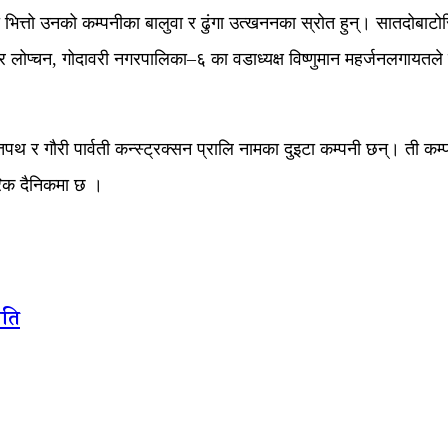
ित्तो उनको कम्पनीका बालुवा र ढुंगा उत्खननका स्रोत हुन्। सातदोबाटो
ादुर लोप्चन, गोदावरी नगरपालिका–६ का वडाध्यक्ष विष्णुमान महर्जनलगायतले बा
तिपथ र गौरी पार्वती कन्स्ट्रक्सन प्रालि नामका दुइटा कम्पनी छन्। ती
गरिक दैनिकमा छ ।
िति