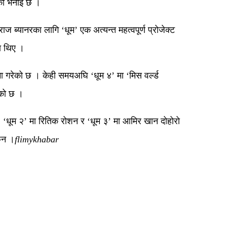
ीको भनाई छ ।
ब्यानरका लागि ‘धूम’ एक अत्यन्त महत्वपूर्ण प्रोजेक्ट
ा थिए ।
ा गरेको छ । केही समयअघि ‘धूम ४’ मा ‘मिस वर्ल्ड
एको छ ।
‘धूम २’ मा रितिक रोशन र ‘धूम ३’ मा आमिर खान दोहोरो
छैन ।
flimykhabar