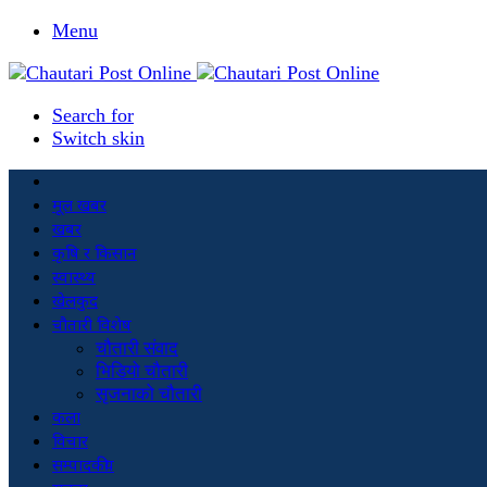
Menu
Search for
Switch skin
मूल खबर
खबर
कृषि र किसान
स्वास्थ्य
खेलकुद
चौतारी विशेष
चौतारी संवाद
भिडियो चौतारी
सृजनाको चौतारी
कला
विचार
सम्पादकीय