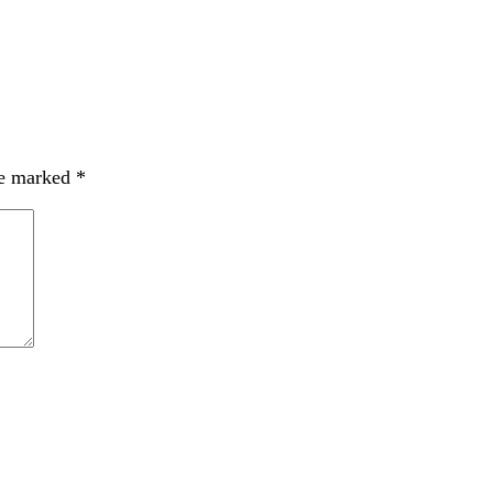
re marked
*