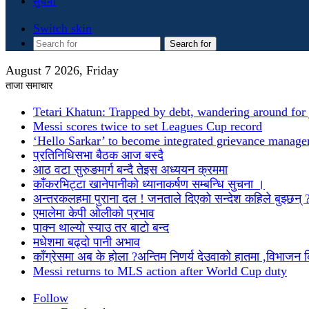
सुचना
Switch skin
Search for
August 7 2026, Friday
ताजा समाचार
Tetari Khatun: Trapped by debt, wandering around for 
Messi scores twice to set Leagues Cup record
‘Hello Sarkar’ to become integrated grievance manag
प्रतिनिधिसभा बैठक आज बस्दै
आठ वटा सुरुङमार्ग बन्दै तेइस अध्ययन क्रममा
काँकरभिट्टा खानेपानीको ध्यानाकर्षण सम्बन्धि सुचना ।
अन्तरकलहमा पुराना दल ! जनताले दिएको सन्देश कहिले बुझ्छन् 
एमालेमा केपी ओलीको प्रभाव
पाक्न थाल्यो स्याउ तर बाटो बन्द
मधेशमा बढ्दो पानी अभाव
काँग्रेसमा अब के होला ?अन्तिम निणर्य देउवाको हातमा ,विभाजन
Messi returns to MLS action after World Cup duty
Follow