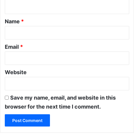
n
t
*
Name
*
Email
*
Website
Save my name, email, and website in this
browser for the next time I comment.