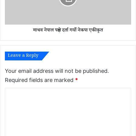
ल
प
क्ष
ले
माधव नेपाल पक्षले दर्ता गर्यो नेकपा एकीकृत
द
र्ता
ग
र्यो
Leave a Reply
ने
क
पा
Your email address will not be published.
ए
Required fields are marked
*
की
कृ
C
त
o
m
m
e