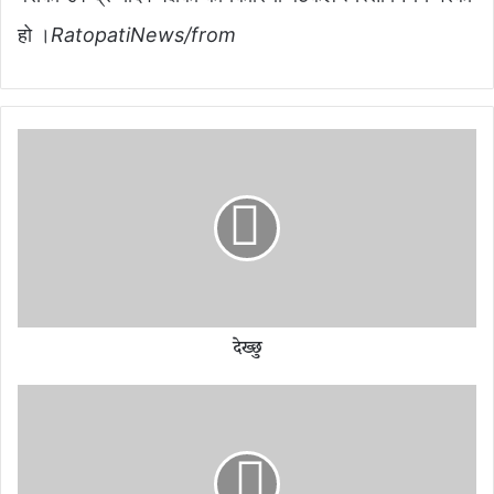
हो ।
RatopatiNews/from
दे
ख्छु
देख्छु
मा
ध
व
ने
पा