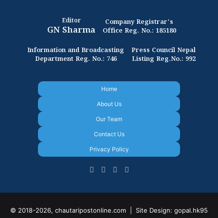
Editor
Company Registrar's
GN Sharma
Office Reg. No.: 185180
Information and Broadcasting
Press Council Nepal
Department Reg. No.: 746
Listing Reg.No.: 992
Home
About Us
Our Team
Contact Us
Privacy Policy
Facebook
X
YouTube
Instagram
© 2018-2026, chautaripostonline.com |
Site Design: gopal.hk95