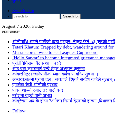
सुचना
Switch skin
Search for
August 7 2026, Friday
ताजा समाचार
ओलीमाथि आफ्नै पार्टीको कडा प्रहार! नेतृत्व फेर्न ५६ पृष्ठको प्र
Tetari Khatun: Trapped by debt, wandering around for 
Messi scores twice to set Leagues Cup record
‘Hello Sarkar’ to become integrated grievance manag
प्रतिनिधिसभा बैठक आज बस्दै
आठ वटा सुरुङमार्ग बन्दै तेइस अध्ययन क्रममा
काँकरभिट्टा खानेपानीको ध्यानाकर्षण सम्बन्धि सुचना ।
अन्तरकलहमा पुराना दल ! जनताले दिएको सन्देश कहिले बुझ्छन् 
एमालेमा केपी ओलीको प्रभाव
पाक्न थाल्यो स्याउ तर बाटो बन्द
मधेशमा बढ्दो पानी अभाव
काँग्रेसमा अब के होला ?अन्तिम निणर्य देउवाको हातमा ,विभाजन
Follow