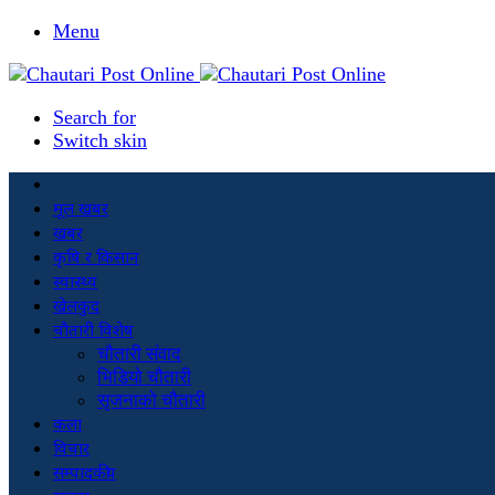
Menu
Search for
Switch skin
मूल खबर
खबर
कृषि र किसान
स्वास्थ्य
खेलकुद
चौतारी विशेष
चौतारी संवाद
भिडियो चौतारी
सृजनाको चौतारी
कला
विचार
सम्पादकीय