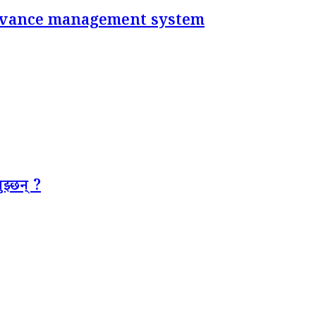
rievance management system
झ्छन् ?