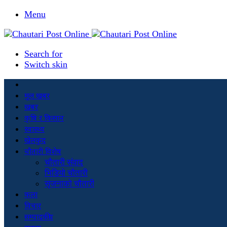
Menu
Search for
Switch skin
मूल खबर
खबर
कृषि र किसान
स्वास्थ्य
खेलकुद
चौतारी विशेष
चौतारी संवाद
भिडियो चौतारी
सृजनाको चौतारी
कला
विचार
सम्पादकीय