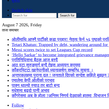
सुचना
Switch skin
Search for
August 7 2026, Friday
ताजा समाचार
ओलीमाथि आफ्नै पार्टीको कडा प्रहार! नेतृत्व फेर्न ५६ पृष्ठको प्र
Tetari Khatun: Trapped by debt, wandering around for 
Messi scores twice to set Leagues Cup record
‘Hello Sarkar’ to become integrated grievance manag
प्रतिनिधिसभा बैठक आज बस्दै
आठ वटा सुरुङमार्ग बन्दै तेइस अध्ययन क्रममा
काँकरभिट्टा खानेपानीको ध्यानाकर्षण सम्बन्धि सुचना ।
अन्तरकलहमा पुराना दल ! जनताले दिएको सन्देश कहिले बुझ्छन् 
एमालेमा केपी ओलीको प्रभाव
पाक्न थाल्यो स्याउ तर बाटो बन्द
मधेशमा बढ्दो पानी अभाव
काँग्रेसमा अब के होला ?अन्तिम निणर्य देउवाको हातमा ,विभाजन
Follow