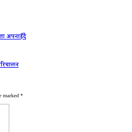
ता अपनाइँदै
 परिचालन
re marked
*