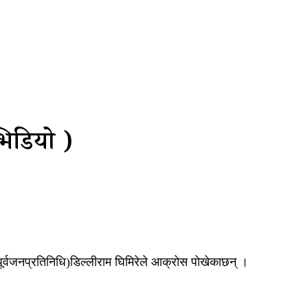
भिडियो )
पूर्वजनप्रतिनिधि)डिल्लीराम घिमिरेले आक्रोस पोखेकाछन् ।