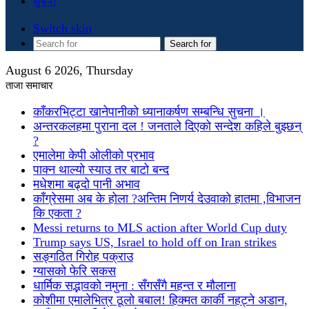
सुचना
Switch skin
Search for
August 6 2026, Thursday
ताजा समाचार
काँकरभिट्टा खानेपानीको ध्यानाकर्षण सम्बन्धि सुचना ।
अन्तरकलहमा पुराना दल ! जनताले दिएको सन्देश कहिले बुझ्छन्
?
एमालेमा केपी ओलीको प्रभाव
पाक्न थाल्यो स्याउ तर बाटो बन्द
मधेशमा बढ्दो पानी अभाव
काँग्रेसमा अब के होला ?अन्तिम निणर्य देउवाको हातमा ,विभाजन
कि एकता ?
Messi returns to MLS action after World Cup duty
Trump says US, Israel to hold off on Iran strikes
सङ्गठित गिरोह पक्राउ
ग्यासको फेरि सकस
धार्मिक सद्भावको नमुना : सँगसँगै महन्त र मौलाना
कोशीमा एमालेभित्र ठूलो बबाल! हिक्मत कार्की नहट्ने अडान,