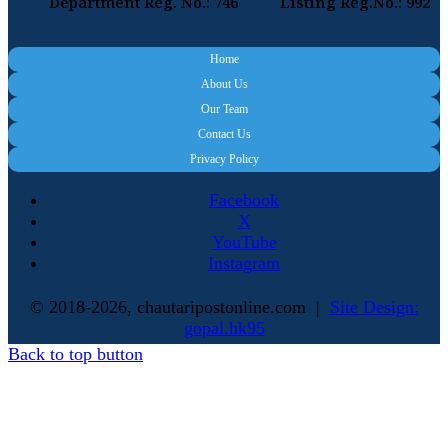
Department Reg. No.: 746
Listing Reg.No.: 992
Home
About Us
Our Team
Contact Us
Privacy Policy
Facebook
X
YouTube
Instagram
© 2018-2026, chautaripostonline.com |
Site Design:
gopal.hk95
Back to top button