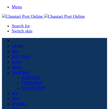
Menu
Search for
Switch skin
मूल खबर
खबर
कृषि र किसान
स्वास्थ्य
खेलकुद
चौतारी विशेष
चौतारी संवाद
भिडियो चौतारी
सृजनाको चौतारी
कला
विचार
सम्पादकीय