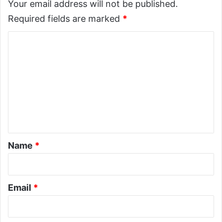
चि
Your email address will not be published.
ज्ञ
व
Required fields are marked
*
प्ति
मा
छ
C
ड्के
प्र
o
वे
m
श
m
को
मा
e
ग
n
t
*
Name
*
Email
*