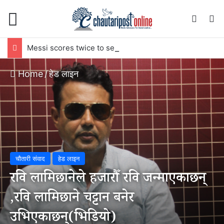
Menu
Switch
S
Messi scores twice to set Leagues Cup record
Home
/
हेड लाइन
चौतारी संवाद
हेड लाइन
रवि लामिछानेले हजारौँ रवि जन्माएकाछन्
,रवि लामिछाने चट्टान बनेर
उभिएकाछन्(भिडियो)