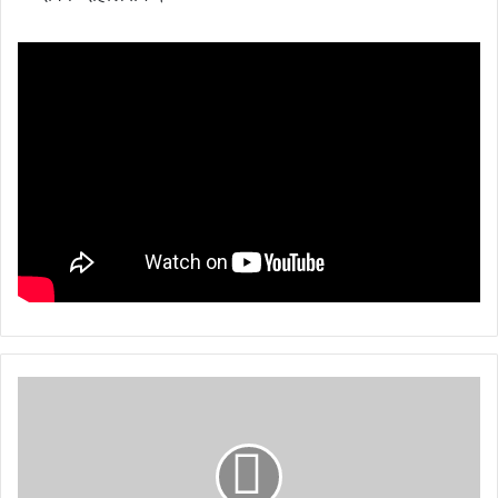
भा
र
त
र
ची