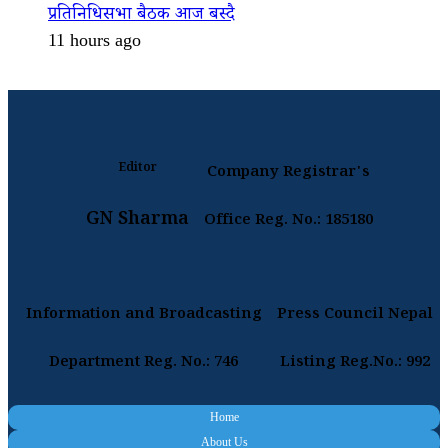
प्रतिनिधिसभा बैठक आज बस्दै
11 hours ago
Editor
Company Registrar's
GN Sharma
Office Reg. No.: 185180
Information and Broadcasting
Press Council Nepal
Department Reg. No.: 746
Listing Reg.No.: 992
Home
About Us