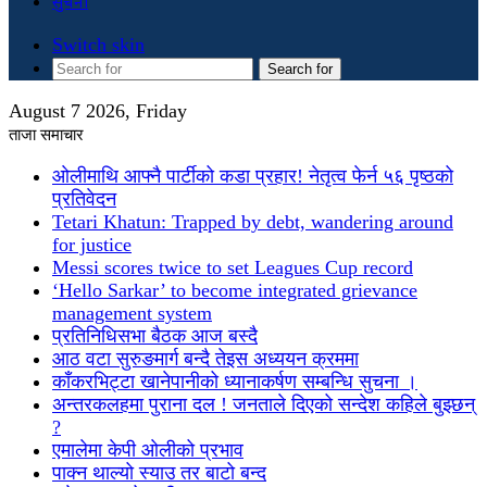
सुचना
Switch skin
Search for
August 7 2026, Friday
ताजा समाचार
ओलीमाथि आफ्नै पार्टीको कडा प्रहार! नेतृत्व फेर्न ५६ पृष्ठको
प्रतिवेदन
Tetari Khatun: Trapped by debt, wandering around
for justice
Messi scores twice to set Leagues Cup record
‘Hello Sarkar’ to become integrated grievance
management system
प्रतिनिधिसभा बैठक आज बस्दै
आठ वटा सुरुङमार्ग बन्दै तेइस अध्ययन क्रममा
काँकरभिट्टा खानेपानीको ध्यानाकर्षण सम्बन्धि सुचना ।
अन्तरकलहमा पुराना दल ! जनताले दिएको सन्देश कहिले बुझ्छन्
?
एमालेमा केपी ओलीको प्रभाव
पाक्न थाल्यो स्याउ तर बाटो बन्द