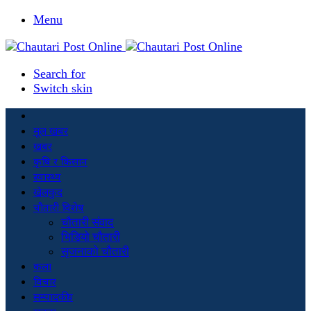
Menu
Search for
Switch skin
मूल खबर
खबर
कृषि र किसान
स्वास्थ्य
खेलकुद
चौतारी विशेष
चौतारी संवाद
भिडियो चौतारी
सृजनाको चौतारी
कला
विचार
सम्पादकीय