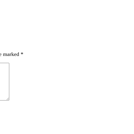
re marked
*