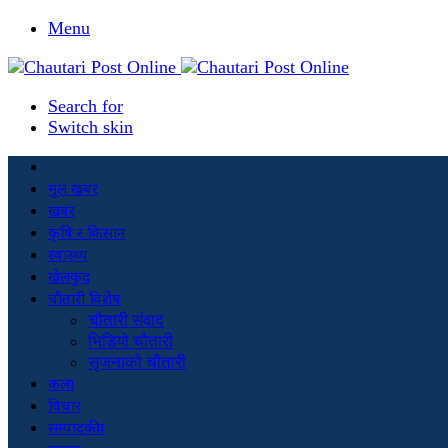
Menu
Search for
Switch skin
मूल खबर
खबर
कृषि र किसान
स्वास्थ्य
खेलकुद
चौतारी विशेष
चौतारी संवाद
भिडियो चौतारी
सृजनाको चौतारी
कला
विचार
सम्पादकीय