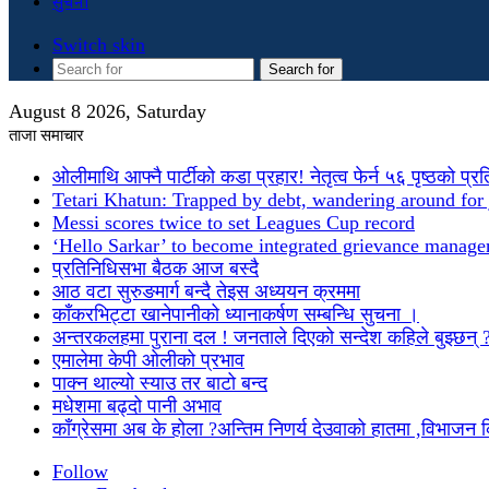
सुचना
Switch skin
Search for
August 8 2026, Saturday
ताजा समाचार
ओलीमाथि आफ्नै पार्टीको कडा प्रहार! नेतृत्व फेर्न ५६ पृष्ठको प्र
Tetari Khatun: Trapped by debt, wandering around for 
Messi scores twice to set Leagues Cup record
‘Hello Sarkar’ to become integrated grievance manag
प्रतिनिधिसभा बैठक आज बस्दै
आठ वटा सुरुङमार्ग बन्दै तेइस अध्ययन क्रममा
काँकरभिट्टा खानेपानीको ध्यानाकर्षण सम्बन्धि सुचना ।
अन्तरकलहमा पुराना दल ! जनताले दिएको सन्देश कहिले बुझ्छन् 
एमालेमा केपी ओलीको प्रभाव
पाक्न थाल्यो स्याउ तर बाटो बन्द
मधेशमा बढ्दो पानी अभाव
काँग्रेसमा अब के होला ?अन्तिम निणर्य देउवाको हातमा ,विभाजन
Follow