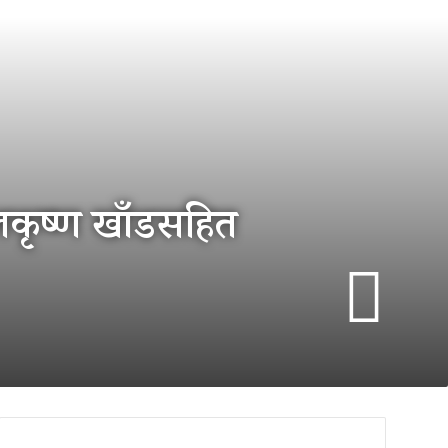
ालकृष्ण खाँडसहित