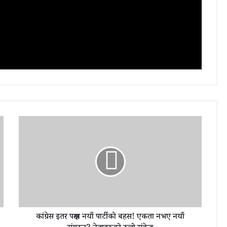
कां
ग्रे
स
इ
त
र
प
क्ष
मा
कांग्रेस इतर पक्षमा नयाँ पार्टीको बहस! एकता नभए नयाँ
न