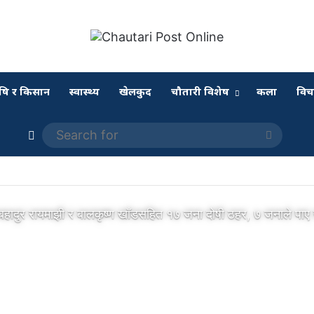
षि र किसान
स्वास्थ्य
खेलकुद
चौतारी विशेष
कला
विच
Switch skin
Search
for
पबहादुर रायमाझी र बालकृष्ण खाँडसहित १७ जना दोषी ठहर, ७ जनाले पा