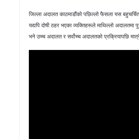
जिल्ला अदालत काठमाडौंको पछिल्लो फैसला यस बहुचर्चित 
यद्यपि दोषी ठहर भएका व्यक्तिहरूले माथिल्लो अदालतमा पुनरा
भने उच्च अदालत र सर्वोच्च अदालतको प्रक्रियापछि मात्र