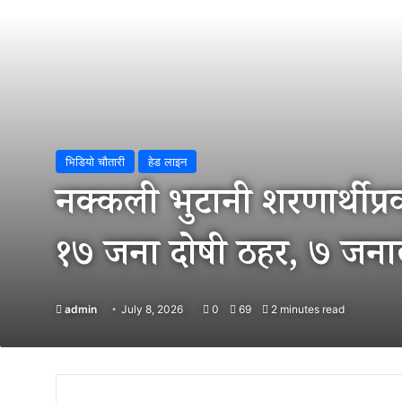
भिडियो चौतारी
हेड लाइन
नक्कली भुटानी शरणार्थी प
१७ जना दोषी ठहर, ७ जना
admin
July 8, 2026
0
69
2 minutes read