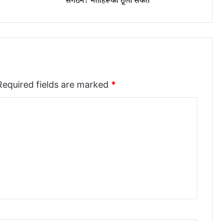
याँ
संगठन? नेताहरूको ठूलो संकेत
पा
र्टी
को
ब
ह
स
!
ए
Required fields are marked
*
क
ता
न
भ
ए
न
याँ
सं
ग
ठ
न
?
ने