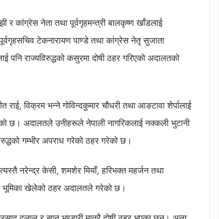
ी र कांग्रेस नेता तथा पूर्वगृहमन्त्री बालकृष्ण खाँडलाई
र्वगृहसचिव टेकनारायण पाण्डे तथा कांग्रेस नेतृ सुजाता
ई पनि राज्यविरुद्धको कसुरमा दोषी ठहर गरिएको अदालतको
रजीत राई, विक्रम भन्ने गोविन्दकुमार चौधरी तथा आङटावा शेर्पालाई
िएको छ। अदालतले उनीहरूले नेपाली नागरिकलाई नक्कली भुटानी
िरुद्धको गम्भीर अपराध गरेको ठहर गरेको छ।
स्तै नरेन्द्र केसी, शमशेर मियाँ, हरिभक्त महर्जन तथा
को भूमिका खेलेको ठहर अदालतले गरेको छ।
्रसाद दुलाल र सानु भण्डारी मात्रै दोषी ठहर भएका छन्। अन्य