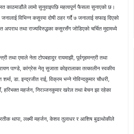
लत काठमाडौंले लामो सुनुवाइपछि महत्वपूर्ण फैसला सुनाएको छ।
७ जनालाई विभिन्न कसुरमा दोषी ठहर गर्दै ७ जनालाई सफाइ दिएको
अपराध तथा राज्यविरुद्धका कसुरसँग जोडिएको चर्चित मुद्दामध्ये
री तथा एमाले नेता टोपबहादुर रायमाझी, पूर्वगृहमन्त्री तथा
ारायण पाण्डे, कांग्रेस नेतृ सुजाता कोइरालाका तत्कालीन स्वकीय
र्मा, डा. इन्द्रजीत राई, विक्रम भन्ने गोविन्दकुमार चौधरी,
याँ, हरिभक्त महर्जन, निरञ्जनकुमार खरेल तथा बेचन झा रहेका
प्रतीक थापा, लक्ष्मी महर्जन, केशव तुलाधर र आशिष बुढाथोकीले