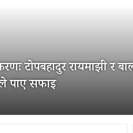
्रकरणः टोपबहादुर रायमाझी र ब
ले पाए सफाइ