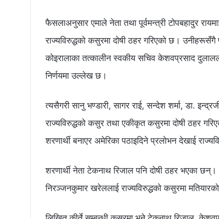
फैसलाअनुसार एमाले नेता तथा पूर्वमन्त्री टोपबहादुर रायमाझ
राज्यविरुद्धको कसुरमा दोषी ठहर गरिएको छ। उनीहरूसँगै पू
कोइरालाका तत्कालीन स्वकीय सचिव केशवप्रसाद दुलालला
निर्णयमा उल्लेख छ।
त्यसैगरी सानु भण्डारी, सागर राई, सन्देश शर्मा, डा. इन्द्
राज्यविरुद्धको कसुर तथा एकीकृत कसुरमा दोषी ठहर गर
शरणार्थी बनाएर अमेरिका पठाइदिने प्रलोभन देखाई राज्यव
शरणार्थी नेता टेकनाथ रिजाल पनि दोषी ठहर भएका छन्। त्य
निरञ्जनकुमार खरेललाई राज्यविरुद्धको कसुरमा मतियार
लिखित कीर्ते सम्बन्धी कसुरमा भने टेकनाथ रिजाल, केशवप