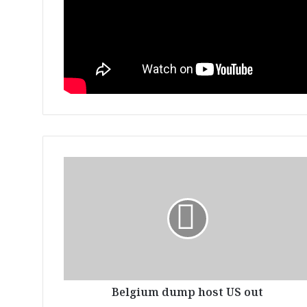
B
e
l
g
i
u
m
d
u
Belgium dump host US out
m