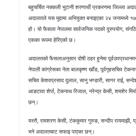
बहुचर्चित नक्कली भुटानी शरणार्थी प्रकरणमा जिल्ला अदा
अदालतले यस मुद्दामा अभियुक्त बनाइएका २४ जनामध्ये १
हो। यो फैसला नेपालमा सार्वजनिक पदको दुरुपयोग, संगठित 
एकका रूपमा हेरिएको छ।
अदालतको फैसलाअनुसार दोषी ठहर हुनेमा पूर्वउपप्रधानमन्त्
नेपाली कांग्रेसका नेता बालकृष्ण खाँड, पूर्वगृहसचिव टेकन
सचिव केशवप्रसाद दुलाल, सानु भण्डारी, सागर राई, सन्देश श
आङटावा शेर्पा, टेकनाथ रिजाल, नरेन्द्र केसी, शमशेर मि
छन्।
यस्तै, रामशरण केसी, टंककुमार गुरुङ, सन्दीप रायमाझी, 
भने अदालतबाट सफाइ पाएका छन्।