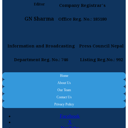
Editor
Company Registrar's
GN Sharma
Office Reg. No.: 185180
Information and Broadcasting
Press Council Nepal
Department Reg. No.: 746
Listing Reg.No.: 992
Home
About Us
Our Team
Contact Us
Privacy Policy
Facebook
X
YouTube