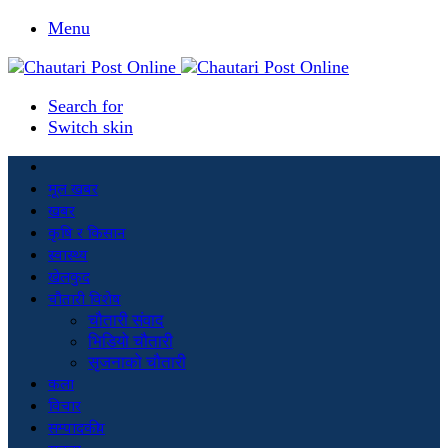
Menu
Search for
Switch skin
मूल खबर
खबर
कृषि र किसान
स्वास्थ्य
खेलकुद
चौतारी विशेष
चौतारी संवाद
भिडियो चौतारी
सृजनाको चौतारी
कला
विचार
सम्पादकीय