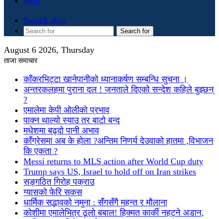
सुचना
Switch skin
Search for
August 6 2026, Thursday
ताजा समाचार
काँकरभिट्टा खानेपानीको ध्यानाकर्षण सम्बन्धि सुचना ।
अन्तरकलहमा पुराना दल ! जनताले दिएको सन्देश कहिले बुझ्छन्
?
एमालेमा केपी ओलीको प्रभाव
पाक्न थाल्यो स्याउ तर बाटो बन्द
मधेशमा बढ्दो पानी अभाव
काँग्रेसमा अब के होला ?अन्तिम निणर्य देउवाको हातमा ,विभाजन
कि एकता ?
Messi returns to MLS action after World Cup duty
Trump says US, Israel to hold off on Iran strikes
सङ्गठित गिरोह पक्राउ
ग्यासको फेरि सकस
धार्मिक सद्भावको नमुना : सँगसँगै महन्त र मौलाना
कोशीमा एमालेभित्र ठूलो बबाल! हिक्मत कार्की नहट्ने अडान,