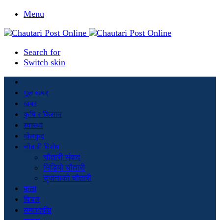
Menu
Search for
Switch skin
मूल खबर
खबर
कृषि र किसान
स्वास्थ्य
खेलकुद
चौतारी विशेष
चौतारी संवाद
भिडियो चौतारी
सृजनाको चौतारी
कला
विचार
सम्पादकीय