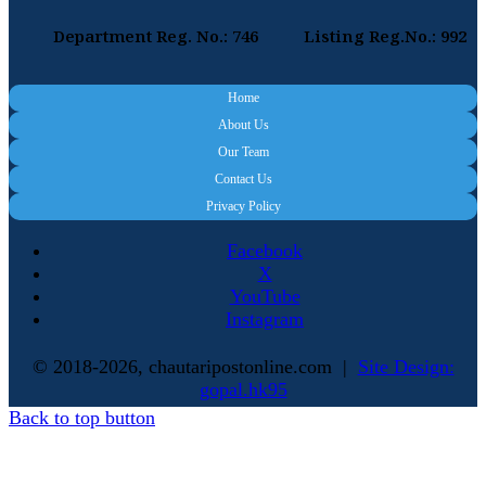
Department Reg. No.: 746
Listing Reg.No.: 992
Home
About Us
Our Team
Contact Us
Privacy Policy
Facebook
X
YouTube
Instagram
© 2018-2026, chautaripostonline.com |
Site Design:
gopal.hk95
Back to top button