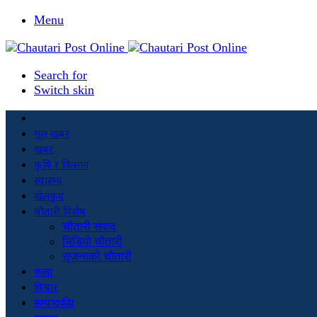
Menu
Search for
Switch skin
मूल खबर
खबर
कृषि र किसान
स्वास्थ्य
खेलकुद
चौतारी विशेष
चौतारी संवाद
भिडियो चौतारी
सृजनाको चौतारी
कला
विचार
सम्पादकीय