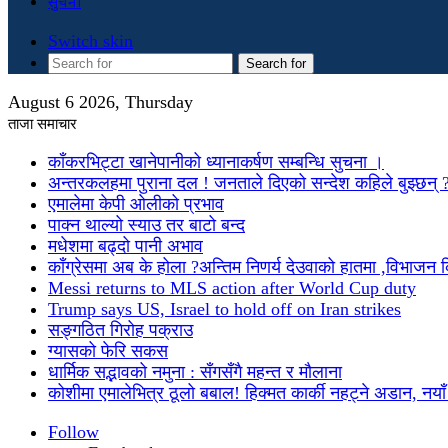
सुचना
Switch skin
Search for
August 6 2026, Thursday
ताजा समाचार
काँकरभिट्टा खानेपानीको ध्यानाकर्षण सम्बन्धि सुचना ।
अन्तरकलहमा पुराना दल ! जनताले दिएको सन्देश कहिले बुझ्छन् 
एमालेमा केपी ओलीको प्रभाव
पाक्न थाल्यो स्याउ तर बाटो बन्द
मधेशमा बढ्दो पानी अभाव
काँग्रेसमा अब के होला ?अन्तिम निणर्य देउवाको हातमा ,विभाजन
Messi returns to MLS action after World Cup duty
Trump says US, Israel to hold off on Iran strikes
सङ्गठित गिरोह पक्राउ
ग्यासको फेरि सकस
धार्मिक सद्भावको नमुना : सँगसँगै महन्त र मौलाना
कोशीमा एमालेभित्र ठूलो बबाल! हिक्मत कार्की नहट्ने अडान, नयाँ मु
Follow