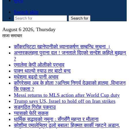
सुचना
Switch skin
Search for
August 6 2026, Thursday
ताजा समाचार
काँकरभिट्टा खानेपानीको ध्यानाकर्षण सम्बन्धि सुचना ।
अन्तरकलहमा पुराना दल ! जनताले दिएको सन्देश कहिले बुझ्छन्
?
एमालेमा केपी ओलीको प्रभाव
पाक्न थाल्यो स्याउ तर बाटो बन्द
मधेशमा बढ्दो पानी अभाव
काँग्रेसमा अब के होला ?अन्तिम निणर्य देउवाको हातमा ,विभाजन
कि एकता ?
Messi returns to MLS action after World Cup duty
Trump says US, Israel to hold off on Iran strikes
सङ्गठित गिरोह पक्राउ
ग्यासको फेरि सकस
धार्मिक सद्भावको नमुना : सँगसँगै महन्त र मौलाना
कोशीमा एमालेभित्र ठूलो बबाल! हिक्मत कार्की नहट्ने अडान,