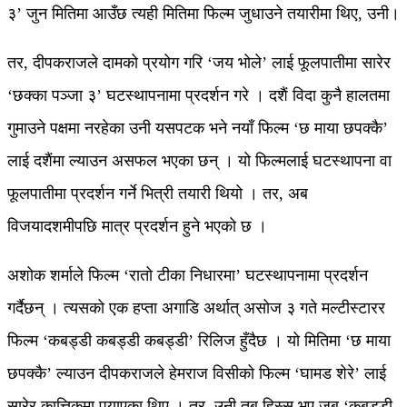
३’ जुन मितिमा आउँछ त्यही मितिमा फिल्म जुधाउने तयारीमा थिए, उनी।
तर, दीपकराजले दामको प्रयोग गरि ‘जय भोले’ लाई फूलपातीमा सारेर
‘छक्का पञ्जा ३’ घटस्थापनामा प्रदर्शन गरे । दशैं विदा कुनै हालतमा
गुमाउने पक्षमा नरहेका उनी यसपटक भने नयाँ फिल्म ‘छ माया छपक्कै’
लाई दशैंमा ल्याउन असफल भएका छन् । यो फिल्मलाई घटस्थापना वा
फूलपातीमा प्रदर्शन गर्ने भित्री तयारी थियो । तर, अब
विजयादशमीपछि मात्र प्रदर्शन हुने भएको छ ।
अशोक शर्माले फिल्म ‘रातो टीका निधारमा’ घटस्थापनामा प्रदर्शन
गर्दैछन् । त्यसको एक हप्ता अगाडि अर्थात् असोज ३ गते मल्टीस्टारर
फिल्म ‘कबड्डी कबड्डी कबड्डी’ रिलिज हुँदैछ । यो मितिमा ‘छ माया
छपक्कै’ ल्याउन दीपकराजले हेमराज विसीको फिल्म ‘घामड शेरे’ लाई
सारेर कात्तिकमा पुर्‍याएका थिए । तर, उनी तब हिस्स भए जब ‘कबड्डी