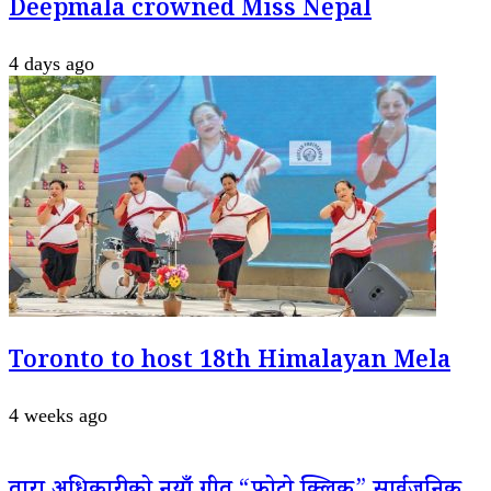
Deepmala crowned Miss Nepal
4 days ago
Toronto to host 18th Himalayan Mela
4 weeks ago