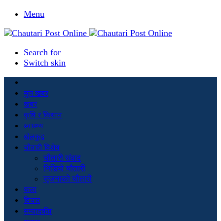
Menu
Search for
Switch skin
मूल खबर
खबर
कृषि र किसान
स्वास्थ्य
खेलकुद
चौतारी विशेष
चौतारी संवाद
भिडियो चौतारी
सृजनाको चौतारी
कला
विचार
सम्पादकीय