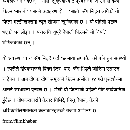
व्यबहार गर्ने गर्दछन् । भोली शुक्रबारबाट प्रदर्शनमा आउने लागेको
फिल्म ‘मारुनी’ यसको उदाहरण हो । ‘साहो’ सँग भिड्न लागेको यो
फिल्म मल्टीप्लेक्समा न्यून सोजमा खुम्चिएको छ । यो पहिलो पटक
भएको भने होइन । यसअघि थुप्रै नेपाली फिल्मले यो नियति
भोगिसकेका छन् ।
यो अवस्था ‘वार’ सँग भिड्दै गर्दा ‘छ माया छपक्कै’ को पनि हुन सक्थ्यो
। त्यसैले दीपकराजले विगत हेरेर ‘वार’ सँग भिड्ने जोखिम उठाउन
चाहेनन् । अब दीपक-दीपा समुहको फिल्म असोज २४ गते प्रदर्शनमा
आउने सम्भावना प्रवल छ । भोली यो फिल्मको पहिलो गीत सार्वजनिक
हुँदैछ । दीपकराजसँगै केदार घिमिरे, जितु नेपाल, केकी
अधिकारीलगायतका कलाकारहरुको यसमा अभिनय छ ।
from/flimkhabar