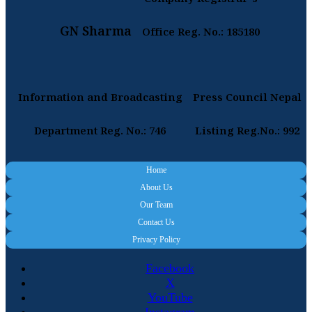
Company Registrar's
GN Sharma
Office Reg. No.: 185180
Information and Broadcasting
Press Council Nepal
Department Reg. No.: 746
Listing Reg.No.: 992
Home
About Us
Our Team
Contact Us
Privacy Policy
Facebook
X
YouTube
Instagram