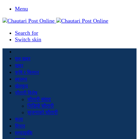
Menu
Search for
Switch skin
मूल खबर
खबर
कृषि र किसान
स्वास्थ्य
खेलकुद
चौतारी विशेष
चौतारी संवाद
भिडियो चौतारी
सृजनाको चौतारी
कला
विचार
सम्पादकीय