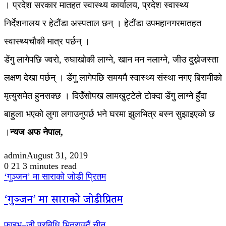
। प्रदेश सरकार मातहत स्वास्थ्य कार्यालय, प्रदेश स्वास्थ्य
निर्देशनालय र हेटौंडा अस्पताल छन् । हेटौंडा उपमहानगरमातहत
स्वास्थ्यचौकी मात्र पर्छन् ।
डेंगु लागेपछि ज्वरो, रुघाखोकी लाग्ने, खान मन नलाग्ने, जीउ दुख्नेजस्ता
लक्षण देखा पर्छन् । डेंगु लागेपछि समयमै स्वास्थ्य संस्था नगए बिरामीको
मृत्युसमेत हुनसक्छ । दिउँसोपख लामखुट्टेले टोक्दा डेंगु लाग्ने हुँदा
बाहुला भएको लुगा लगाउनुपर्छ भने घरमा झुलभित्र बस्न सुझाइएको छ
।
न्यज अफ नेपाल,
admin
August 31, 2019
0
21
3 minutes read
‘गुञ्जन’ मा साराको जोडी प्रितम
‘गुञ्जन’ मा साराको जोडी प्रितम
फाइभ–जी प्रबिधि भित्राउदैं चीन