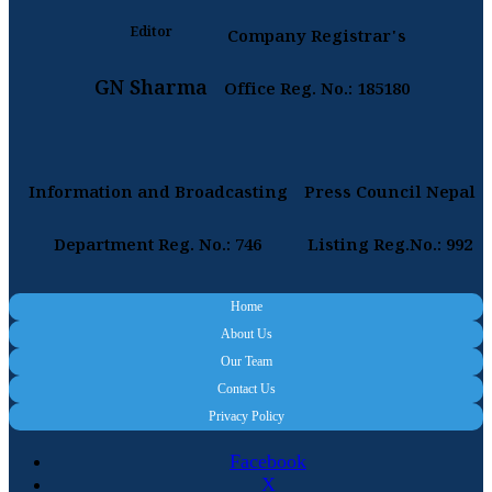
Editor
Company Registrar's
GN Sharma
Office Reg. No.: 185180
Information and Broadcasting
Press Council Nepal
Department Reg. No.: 746
Listing Reg.No.: 992
Home
About Us
Our Team
Contact Us
Privacy Policy
Facebook
X