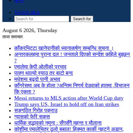
सुचना
Switch skin
Search for
August 6 2026, Thursday
ताजा समाचार
काँकरभिट्टा खानेपानीको ध्यानाकर्षण सम्बन्धि सुचना ।
अन्तरकलहमा पुराना दल ! जनताले दिएको सन्देश कहिले बुझ्छन्
?
एमालेमा केपी ओलीको प्रभाव
पाक्न थाल्यो स्याउ तर बाटो बन्द
मधेशमा बढ्दो पानी अभाव
काँग्रेसमा अब के होला ?अन्तिम निणर्य देउवाको हातमा ,विभाजन
कि एकता ?
Messi returns to MLS action after World Cup duty
Trump says US, Israel to hold off on Iran strikes
सङ्गठित गिरोह पक्राउ
ग्यासको फेरि सकस
धार्मिक सद्भावको नमुना : सँगसँगै महन्त र मौलाना
कोशीमा एमालेभित्र ठूलो बबाल! हिक्मत कार्की नहट्ने अडान,