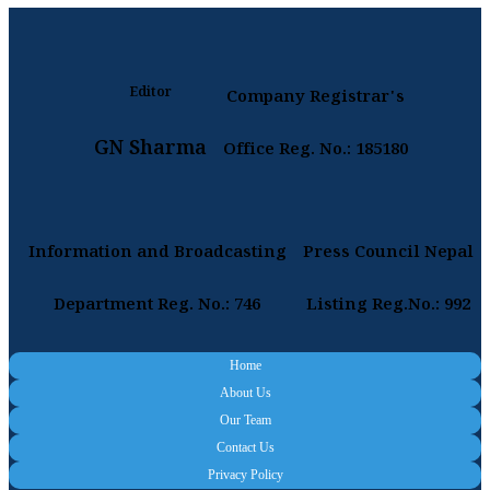
Editor
Company Registrar's
GN Sharma
Office Reg. No.: 185180
Information and Broadcasting
Press Council Nepal
Department Reg. No.: 746
Listing Reg.No.: 992
Home
About Us
Our Team
Contact Us
Privacy Policy