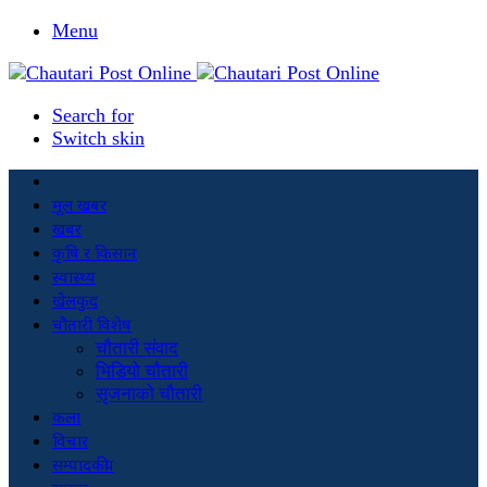
Menu
Search for
Switch skin
मूल खबर
खबर
कृषि र किसान
स्वास्थ्य
खेलकुद
चौतारी विशेष
चौतारी संवाद
भिडियो चौतारी
सृजनाको चौतारी
कला
विचार
सम्पादकीय