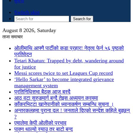
सुचना
Switch skin
Search for
August 8 2026, Saturday
ताजा समाचार
ओलीमाथि आफ्नै पार्टीको कडा प्रहार! नेतृत्व फेर्न ५६ पृष्ठको
प्रतिवेदन
Tetari Khatun: Trapped by debt, wandering around
for justice
Messi scores twice to set Leagues Cup record
‘Hello Sarkar’ to become integrated grievance
management system
प्रतिनिधिसभा बैठक आज बस्दै
आठ वटा सुरुङमार्ग बन्दै तेइस अध्ययन क्रममा
काँकरभिट्टा खानेपानीको ध्यानाकर्षण सम्बन्धि सुचना ।
अन्तरकलहमा पुराना दल ! जनताले दिएको सन्देश कहिले बुझ्छन्
?
एमालेमा केपी ओलीको प्रभाव
पाक्न थाल्यो स्याउ तर बाटो बन्द