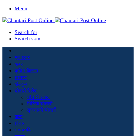
Menu
Search for
Switch skin
मूल खबर
खबर
कृषि र किसान
स्वास्थ्य
खेलकुद
चौतारी विशेष
चौतारी संवाद
भिडियो चौतारी
सृजनाको चौतारी
कला
विचार
सम्पादकीय