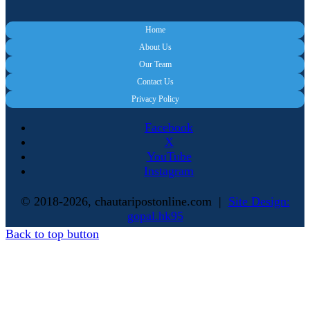
Home
About Us
Our Team
Contact Us
Privacy Policy
Facebook
X
YouTube
Instagram
© 2018-2026, chautaripostonline.com |
Site Design:
gopal.hk95
Back to top button