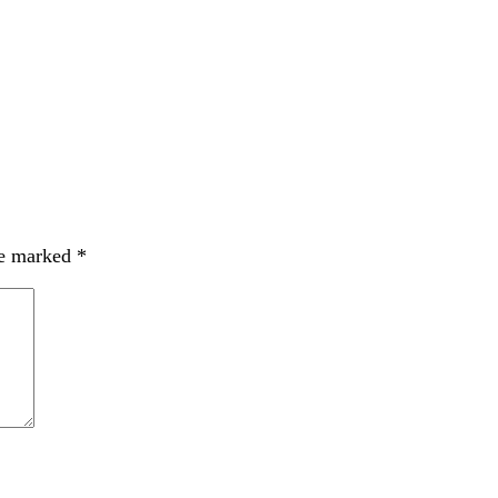
re marked
*