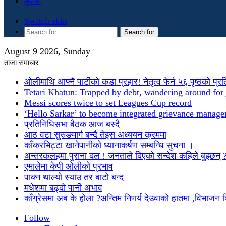
सुचना
Switch skin
Search for
August 9 2026, Sunday
ताजा समाचार
ओलीमाथि आफ्नै पार्टीको कडा प्रहार! नेतृत्व फेर्न ५६ पृष्ठको प्र
Tetari Khatun: Trapped by debt, wandering around for 
Messi scores twice to set Leagues Cup record
‘Hello Sarkar’ to become integrated grievance manag
प्रतिनिधिसभा बैठक आज बस्दै
आठ वटा सुरुङमार्ग बन्दै तेइस अध्ययन क्रममा
काँकरभिट्टा खानेपानीको ध्यानाकर्षण सम्बन्धि सुचना ।
अन्तरकलहमा पुराना दल ! जनताले दिएको सन्देश कहिले बुझ्छन् 
एमालेमा केपी ओलीको प्रभाव
पाक्न थाल्यो स्याउ तर बाटो बन्द
मधेशमा बढ्दो पानी अभाव
काँग्रेसमा अब के होला ?अन्तिम निणर्य देउवाको हातमा ,विभाजन
Follow