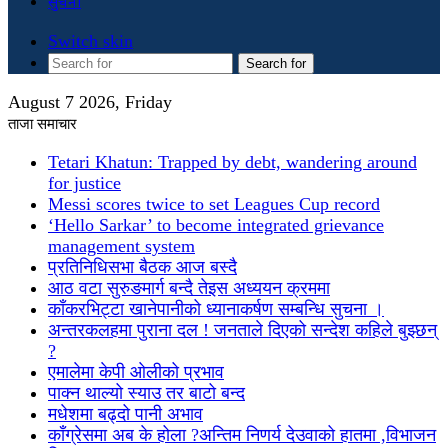
सुचना
Switch skin
Search for
August 7 2026, Friday
ताजा समाचार
Tetari Khatun: Trapped by debt, wandering around
for justice
Messi scores twice to set Leagues Cup record
‘Hello Sarkar’ to become integrated grievance
management system
प्रतिनिधिसभा बैठक आज बस्दै
आठ वटा सुरुङमार्ग बन्दै तेइस अध्ययन क्रममा
काँकरभिट्टा खानेपानीको ध्यानाकर्षण सम्बन्धि सुचना ।
अन्तरकलहमा पुराना दल ! जनताले दिएको सन्देश कहिले बुझ्छन्
?
एमालेमा केपी ओलीको प्रभाव
पाक्न थाल्यो स्याउ तर बाटो बन्द
मधेशमा बढ्दो पानी अभाव
काँग्रेसमा अब के होला ?अन्तिम निणर्य देउवाको हातमा ,विभाजन