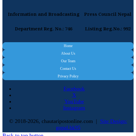
Information and Broadcasting
Press Council Nepal
Department Reg. No.: 746
Listing Reg.No.: 992
Home
About Us
Our Team
Contact Us
Privacy Policy
Facebook
X
YouTube
Instagram
© 2018-2026, chautaripostonline.com |
Site Design:
gopal.hk95
Back to top button