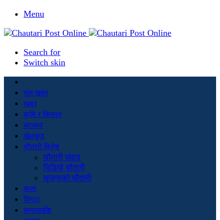
Menu
Search for
Switch skin
मूल खबर
खबर
कृषि र किसान
स्वास्थ्य
खेलकुद
चौतारी विशेष
चौतारी संवाद
भिडियो चौतारी
सृजनाको चौतारी
कला
विचार
सम्पादकीय