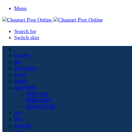
Menu
Search for
Switch skin
मूल खबर
खबर
कृषि र किसान
स्वास्थ्य
खेलकुद
चौतारी विशेष
चौतारी संवाद
भिडियो चौतारी
सृजनाको चौतारी
कला
विचार
सम्पादकीय