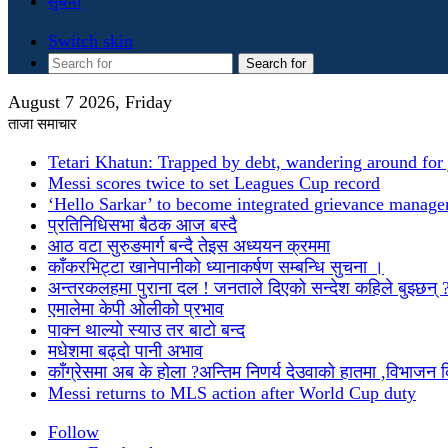
सुचना
Switch skin
Search for
August 7 2026, Friday
ताजा समाचार
Tetari Khatun: Trapped by debt, wandering around for 
Messi scores twice to set Leagues Cup record
‘Hello Sarkar’ to become integrated grievance manag
प्रतिनिधिसभा बैठक आज बस्दै
आठ वटा सुरुङमार्ग बन्दै तेइस अध्ययन क्रममा
काँकरभिट्टा खानेपानीको ध्यानाकर्षण सम्बन्धि सुचना ।
अन्तरकलहमा पुराना दल ! जनताले दिएको सन्देश कहिले बुझ्छन् 
एमालेमा केपी ओलीको प्रभाव
पाक्न थाल्यो स्याउ तर बाटो बन्द
मधेशमा बढ्दो पानी अभाव
काँग्रेसमा अब के होला ?अन्तिम निणर्य देउवाको हातमा ,विभाजन
Messi returns to MLS action after World Cup duty
Follow