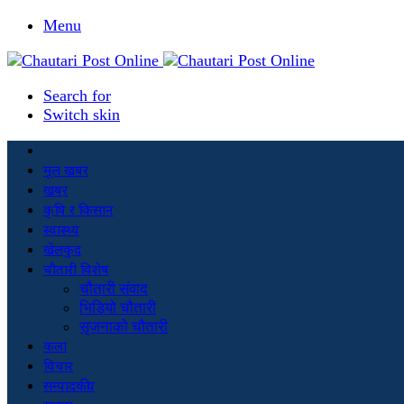
Menu
Search for
Switch skin
मूल खबर
खबर
कृषि र किसान
स्वास्थ्य
खेलकुद
चौतारी विशेष
चौतारी संवाद
भिडियो चौतारी
सृजनाको चौतारी
कला
विचार
सम्पादकीय