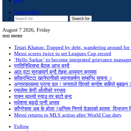
सुचना
Switch skin
Search for
August 7 2026, Friday
ताजा समाचार
Tetari Khatun: Trapped by debt, wandering around for 
Messi scores twice to set Leagues Cup record
‘Hello Sarkar’ to become integrated grievance manag
प्रतिनिधिसभा बैठक आज बस्दै
आठ वटा सुरुङमार्ग बन्दै तेइस अध्ययन क्रममा
काँकरभिट्टा खानेपानीको ध्यानाकर्षण सम्बन्धि सुचना ।
अन्तरकलहमा पुराना दल ! जनताले दिएको सन्देश कहिले बुझ्छन् 
एमालेमा केपी ओलीको प्रभाव
पाक्न थाल्यो स्याउ तर बाटो बन्द
मधेशमा बढ्दो पानी अभाव
काँग्रेसमा अब के होला ?अन्तिम निणर्य देउवाको हातमा ,विभाजन
Messi returns to MLS action after World Cup duty
Follow