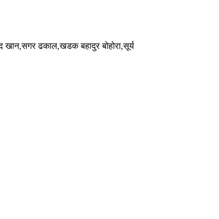
िद खान,सगर ढकाल,खडक बहादुर बोहोरा,सूर्य