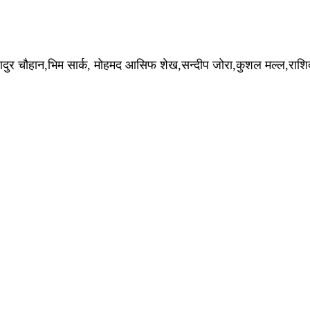
हादुर चौहान,भिम सार्क, मोहमद आसिफ शेख,सन्दीप जोरा,कुशल मल्ल,राश