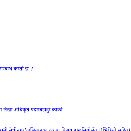
सम्बन्ध कस्तो छ ?
ा लेखा अधिकृत पदमबहादुर कार्की ।
‘हाम्रो मेचीनगर’अभियानका अगुवा बिजय डालमियाँसँग ।(भिडियो सहित)