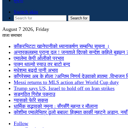
सुचना
Switch skin
Search for
August 7 2026, Friday
ताजा समाचार
काँकरभिट्टा खानेपानीको ध्यानाकर्षण सम्बन्धि सुचना ।
अन्तरकलहमा पुराना दल ! जनताले दिएको सन्देश कहिले बुझ्छन् 
एमालेमा केपी ओलीको प्रभाव
पाक्न थाल्यो स्याउ तर बाटो बन्द
मधेशमा बढ्दो पानी अभाव
काँग्रेसमा अब के होला ?अन्तिम निणर्य देउवाको हातमा ,विभाजन
Messi returns to MLS action after World Cup duty
Trump says US, Israel to hold off on Iran strikes
सङ्गठित गिरोह पक्राउ
ग्यासको फेरि सकस
धार्मिक सद्भावको नमुना : सँगसँगै महन्त र मौलाना
कोशीमा एमालेभित्र ठूलो बबाल! हिक्मत कार्की नहट्ने अडान, नयाँ मु
Follow