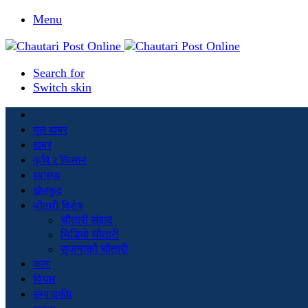
Menu
Search for
Switch skin
मूल खबर
खबर
कृषि र किसान
स्वास्थ्य
खेलकुद
चौतारी विशेष
चौतारी संवाद
भिडियो चौतारी
सृजनाको चौतारी
कला
विचार
सम्पादकीय