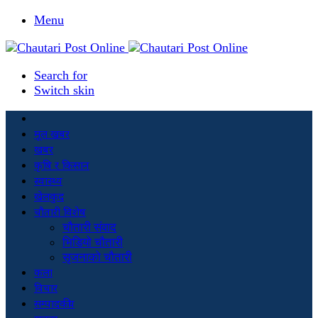
Menu
Search for
Switch skin
मूल खबर
खबर
कृषि र किसान
स्वास्थ्य
खेलकुद
चौतारी विशेष
चौतारी संवाद
भिडियो चौतारी
सृजनाको चौतारी
कला
विचार
सम्पादकीय