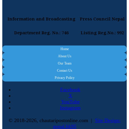
Information and Broadcasting
Press Council Nepal
Department Reg. No.: 746
Listing Reg.No.: 992
Home
About Us
Our Team
Contact Us
Privacy Policy
Facebook
X
YouTube
Instagram
© 2018-2026, chautaripostonline.com |
Site Design:
gopal.hk95