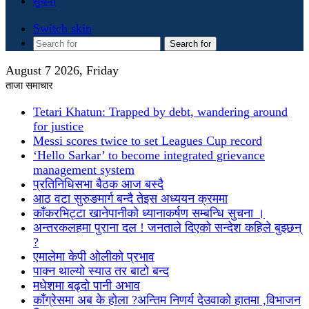
सुचना
Switch skin
Search for
August 7 2026, Friday
ताजा समाचार
Tetari Khatun: Trapped by debt, wandering around
for justice
Messi scores twice to set Leagues Cup record
‘Hello Sarkar’ to become integrated grievance
management system
प्रतिनिधिसभा बैठक आज बस्दै
आठ वटा सुरुङमार्ग बन्दै तेइस अध्ययन क्रममा
काँकरभिट्टा खानेपानीको ध्यानाकर्षण सम्बन्धि सुचना ।
अन्तरकलहमा पुराना दल ! जनताले दिएको सन्देश कहिले बुझ्छन्
?
एमालेमा केपी ओलीको प्रभाव
पाक्न थाल्यो स्याउ तर बाटो बन्द
मधेशमा बढ्दो पानी अभाव
काँग्रेसमा अब के होला ?अन्तिम निणर्य देउवाको हातमा ,विभाजन