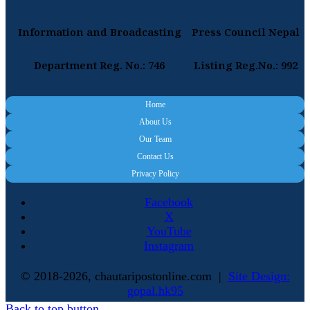
Information and Broadcasting
Press Council Nepal
Department Reg. No.: 746
Listing Reg.No.: 992
Home
About Us
Our Team
Contact Us
Privacy Policy
Facebook
X
YouTube
Instagram
© 2018-2026, chautaripostonline.com |
Site Design:
gopal.hk95
Back to top button