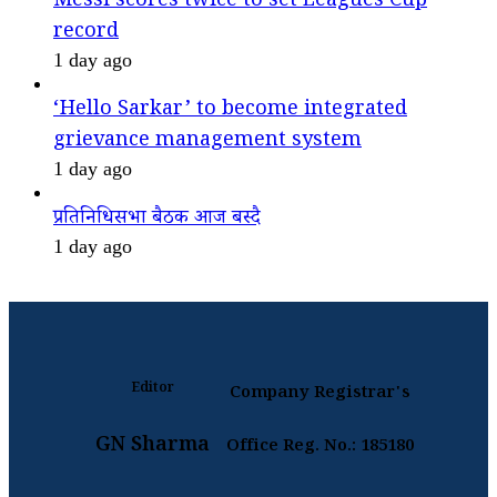
Messi scores twice to set Leagues Cup
record
1 day ago
‘Hello Sarkar’ to become integrated
grievance management system
1 day ago
प्रतिनिधिसभा बैठक आज बस्दै
1 day ago
Editor
Company Registrar's
GN Sharma
Office Reg. No.: 185180