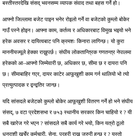
बस्तीस्तरदेखि संसद् भवनसम्म व्यापक संवाद तथा बहस गर्ने हो।
आफ्नो जिल्लामा बजेट पाइन भनेर रोइलो गर्ने वा बजेटको कुम्लो बोकेर
गाउँ पस्ने होइन। आफ्ना काम, कर्तव्य र अधिकारबाट विमुख भइयो भने
हरेक अवसर र दायित्वबाट पनि क्रमशः किनारा लागिन्छ। यो कुरा
माननीयज्यूले हेक्का राख्नुपर्छ। संघीय लोकतान्त्रिक गणतन्त्र नेपालमा
हरेकको आ–आफ्नो जिम्मेवारी छ, अधिकार छ, सीमा छ र दायरा पनि
छ। सीमाबाहिर गएर, दायर काटेर आफूखुशी काम गर्न थालियो भो त्यो
प्रत्युत्पादक र द्वन्द्वतिर जान्छ।
यदि सांसदले बजेटको कुम्लो बोकेर आफूखुशी वितरण गर्ने हो भने संघीय
संसद्, ७ वटा प्रदेशसभा र ७५३ स्थानीय सरकार किन चाहियो र ? यी
सबै खारेज गरे भएन ? सांसदले सबै कार्य गरे भयो, किन यत्रो ठूलो
धनराशी खर्चेर कर्मचारी, सेना, प्रहरी राख्नु जरुरी हुन्छ र ? यस्तो