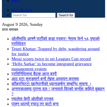
सुचना
Switch skin
Search for
August 9 2026, Sunday
ताजा समाचार
ओलीमाथि आफ्नै पार्टीको कडा प्रहार! नेतृत्व फेर्न ५६ पृष्ठको
प्रतिवेदन
Tetari Khatun: Trapped by debt, wandering around
for justice
Messi scores twice to set Leagues Cup record
‘Hello Sarkar’ to become integrated grievance
management system
प्रतिनिधिसभा बैठक आज बस्दै
आठ वटा सुरुङमार्ग बन्दै तेइस अध्ययन क्रममा
काँकरभिट्टा खानेपानीको ध्यानाकर्षण सम्बन्धि सुचना ।
अन्तरकलहमा पुराना दल ! जनताले दिएको सन्देश कहिले बुझ्छन्
?
एमालेमा केपी ओलीको प्रभाव
पाक्न थाल्यो स्याउ तर बाटो बन्द