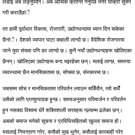
लडाइँ अब लड्नुपर्दैन। अब आर्थिक क्रान्ति गर्नुपर्छ भनेर घोक्रो सुक्ने
गरी कराउँछांै
तर हामी पूर्वाधार विकास, रोजगारी, उद्योगधन्दामा ध्यान दिन सकेका
छैनांै। देशको व्यापार घाटा कहाली लाग्दो छ। वैदेशिक रोजगारमा
जाने युवा संख्या पनि डर लाग्दो छ। कुनै नयाँ उद्योगधन्दाहरू खोलिएका
छैनन्। खोलिएका उद्योगहरू बन्द भइरहेका छन्। मलाई लाग्छ, समस्या
व्यवस्थामा छैन मानसिकतामा छ, सोचमा छ, संस्कारमा छ।
जबसम्म सोच र मानसिकतामा परिवर्तन ल्याउन सकिँदैन, त्यो सधैँ
उसैको लागि प्रत्युत्पादक हुन्छ। समयअनुसार परिमार्जन र परिवर्तन
हुन नसक्दा विश्वमा धेरै शक्तिशाली सत्ताहरू गल्र्याम्म ढलेका छन्।
अबको समाज भनेको सूचना र प्रविधिसहितको खुल्ला समाज हो।
यसलाई नियन्त्रण गरेर, कसैको मुख थुनेर, कसैलाई कारबाही गरेर