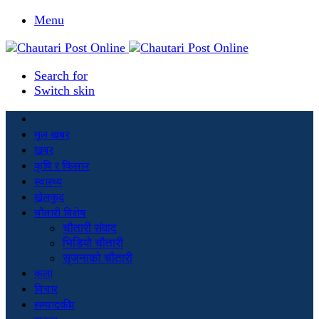
Menu
Search for
Switch skin
मूल खबर
खबर
कृषि र किसान
स्वास्थ्य
खेलकुद
चौतारी विशेष
चौतारी संवाद
भिडियो चौतारी
सृजनाको चौतारी
कला
विचार
सम्पादकीय