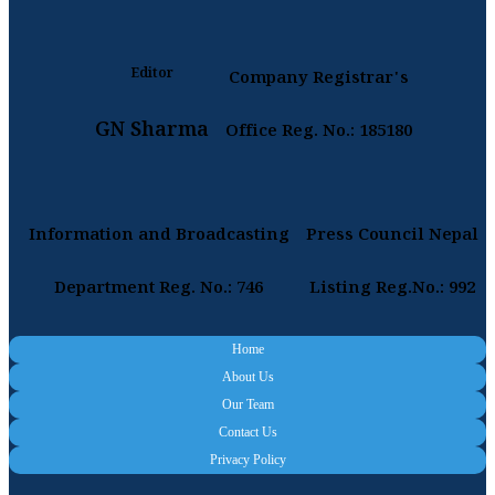
Editor
Company Registrar's
GN Sharma
Office Reg. No.: 185180
Information and Broadcasting
Press Council Nepal
Department Reg. No.: 746
Listing Reg.No.: 992
Home
About Us
Our Team
Contact Us
Privacy Policy