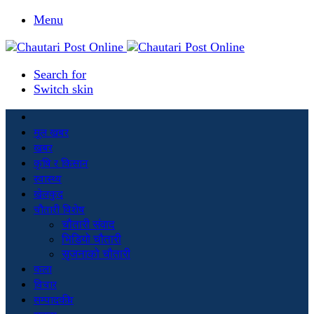
Menu
Search for
Switch skin
मूल खबर
खबर
कृषि र किसान
स्वास्थ्य
खेलकुद
चौतारी विशेष
चौतारी संवाद
भिडियो चौतारी
सृजनाको चौतारी
कला
विचार
सम्पादकीय