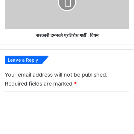
द
म
न
को
प्र
ति
सरकारी दमनको प्रतिरोध गर्छौं : विषम
रो
ध
ग
र्छौं
Leave a Reply
:
वि
Your email address will not be published.
ष
Required fields are marked
*
म
C
o
m
m
e