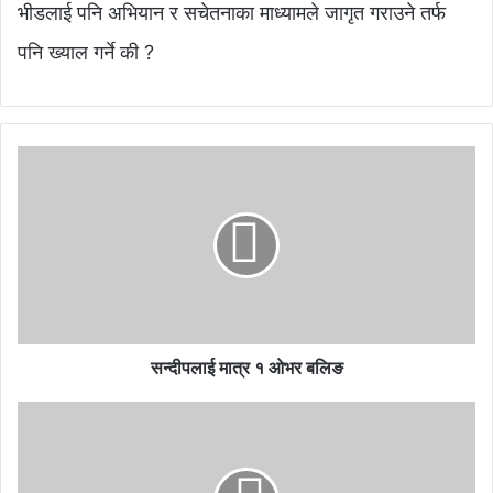
भीडलाई पनि अभियान र सचेतनाका माध्यामले जागृत गराउने तर्फ
पनि ख्याल गर्ने की ?
स
न्दी
प
ला
ई
मा
त्र
१
ओ
भ
सन्दीपलाई मात्र १ ओभर बलिङ
र
ब
स
लि
र
ङ
का
री