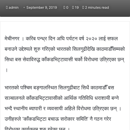
admin
September 9, 2019
0
19
2 minutes read
मेचीनगर । करिब पन्ध्र दिन अघि पर्यटन वर्ष २०२० लाई सफल
बनाउने उद्देश्यले शुरु गरिएको भारतको सिलगुढीदेखि काठमाडौँसम्मको
सिधा बस सेवाविरुद्ध काँकडभिट्टावासी चर्को विरोधमा उत्रिएका छन्
।
भारतको पश्चिम बङ्गालस्थित सिलगुढीबाट सिधै काठमाडौँ बस
सञ्चालनले काँकडभिट्टावासीको आर्थिक गतिविधि धराशायी बन्ने
भन्दै स्थानीय ब्यापारी र व्यवसायी अहिले विरोधमा उत्रिएका छन् ।
उनीहरुले ‘काँकडभिट्टा बचाऊ सरोकार समिति’ नै गठन गरेर
विरोधका कार्यक्रम शुरु गरेका छन् ।