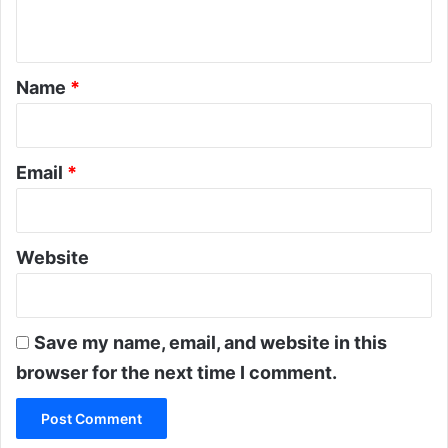
n
t
*
Name
*
Email
*
Website
Save my name, email, and website in this
browser for the next time I comment.