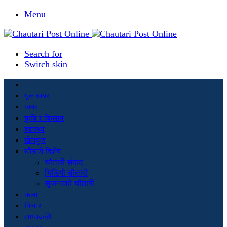
Menu
Search for
Switch skin
मूल खबर
खबर
कृषि र किसान
स्वास्थ्य
खेलकुद
चौतारी विशेष
चौतारी संवाद
भिडियो चौतारी
सृजनाको चौतारी
कला
विचार
सम्पादकीय