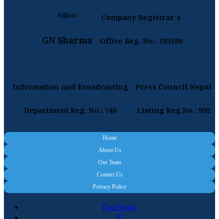
Editor
Company Registrar's
GN Sharma
Office Reg. No.: 185180
Information and Broadcasting
Press Council Nepal
Department Reg. No.: 746
Listing Reg.No.: 992
Home
About Us
Our Team
Contact Us
Privacy Policy
Facebook
X