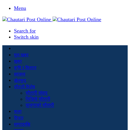
Menu
Search for
Switch skin
मूल खबर
खबर
कृषि र किसान
स्वास्थ्य
खेलकुद
चौतारी विशेष
चौतारी संवाद
भिडियो चौतारी
सृजनाको चौतारी
कला
विचार
सम्पादकीय