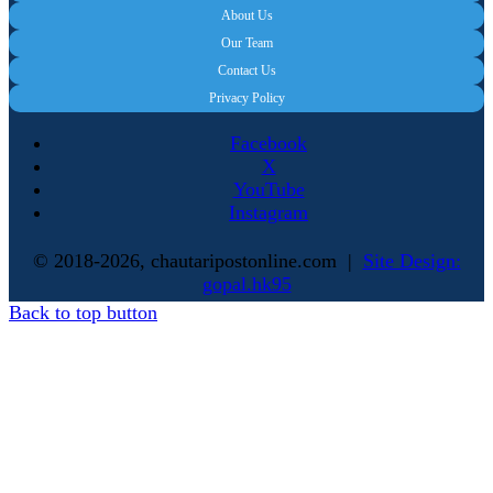
About Us
Our Team
Contact Us
Privacy Policy
Facebook
X
YouTube
Instagram
© 2018-2026, chautaripostonline.com |
Site Design:
gopal.hk95
Back to top button