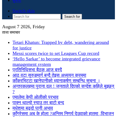
सुचना
Switch skin
Search for
August 7 2026, Friday
ताजा समाचार
Tetari Khatun: Trapped by debt, wandering around
for justice
Messi scores twice to set Leagues Cup record
‘Hello Sarkar’ to become integrated grievance
management system
प्रतिनिधिसभा बैठक आज बस्दै
आठ वटा सुरुङमार्ग बन्दै तेइस अध्ययन क्रममा
काँकरभिट्टा खानेपानीको ध्यानाकर्षण सम्बन्धि सुचना ।
अन्तरकलहमा पुराना दल ! जनताले दिएको सन्देश कहिले बुझ्छन्
?
एमालेमा केपी ओलीको प्रभाव
पाक्न थाल्यो स्याउ तर बाटो बन्द
मधेशमा बढ्दो पानी अभाव
काँग्रेसमा अब के होला ?अन्तिम निणर्य देउवाको हातमा ,विभाजन