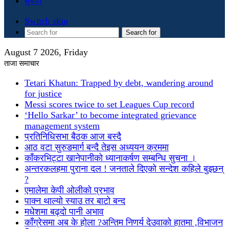
सुचना
Switch skin
Search for
August 7 2026, Friday
ताजा समाचार
Tetari Khatun: Trapped by debt, wandering around
for justice
Messi scores twice to set Leagues Cup record
‘Hello Sarkar’ to become integrated grievance
management system
प्रतिनिधिसभा बैठक आज बस्दै
आठ वटा सुरुङमार्ग बन्दै तेइस अध्ययन क्रममा
काँकरभिट्टा खानेपानीको ध्यानाकर्षण सम्बन्धि सुचना ।
अन्तरकलहमा पुराना दल ! जनताले दिएको सन्देश कहिले बुझ्छन्
?
एमालेमा केपी ओलीको प्रभाव
पाक्न थाल्यो स्याउ तर बाटो बन्द
मधेशमा बढ्दो पानी अभाव
काँग्रेसमा अब के होला ?अन्तिम निणर्य देउवाको हातमा ,विभाजन