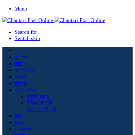
Menu
Search for
Switch skin
मूल खबर
खबर
कृषि र किसान
स्वास्थ्य
खेलकुद
चौतारी विशेष
चौतारी संवाद
भिडियो चौतारी
सृजनाको चौतारी
कला
विचार
सम्पादकीय