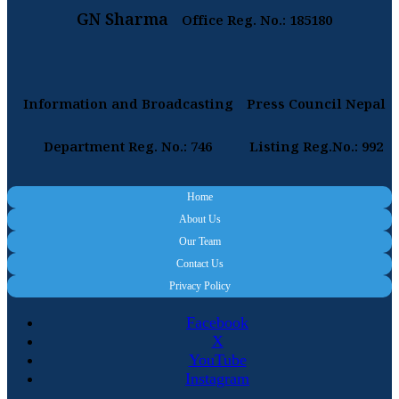
GN Sharma
Office Reg. No.: 185180
Information and Broadcasting
Press Council Nepal
Department Reg. No.: 746
Listing Reg.No.: 992
Home
About Us
Our Team
Contact Us
Privacy Policy
Facebook
X
YouTube
Instagram