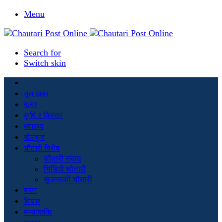
Menu
Search for
Switch skin
मूल खबर
खबर
कृषि र किसान
स्वास्थ्य
खेलकुद
चौतारी विशेष
चौतारी संवाद
भिडियो चौतारी
सृजनाको चौतारी
कला
विचार
सम्पादकीय