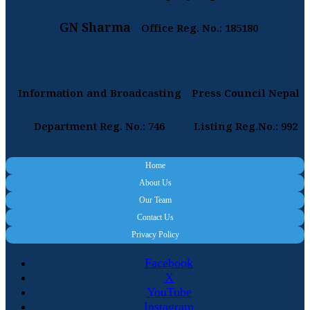
GN Sharma
Office Reg. No.: 185180
Information and Broadcasting
Press Council Nepal
Department Reg. No.: 746
Listing Reg.No.: 992
Home
About Us
Our Team
Contact Us
Privacy Policy
Facebook
X
YouTube
Instagram