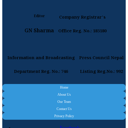
Editor
Company Registrar's
GN Sharma
Office Reg. No.: 185180
Information and Broadcasting
Press Council Nepal
Department Reg. No.: 746
Listing Reg.No.: 992
Home
About Us
Our Team
Contact Us
Privacy Policy
Facebook