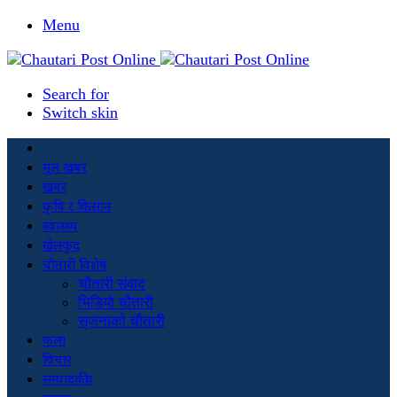
Menu
Search for
Switch skin
मूल खबर
खबर
कृषि र किसान
स्वास्थ्य
खेलकुद
चौतारी विशेष
चौतारी संवाद
भिडियो चौतारी
सृजनाको चौतारी
कला
विचार
सम्पादकीय