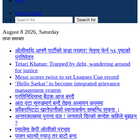
सुचना
Switch skin
Search for
August 8 2026, Saturday
ताजा समाचार
ओलीमाथि आफ्नै पार्टीको कडा प्रहार! नेतृत्व फेर्न ५६ पृष्ठको
प्रतिवेदन
Tetari Khatun: Trapped by debt, wandering around
for justice
Messi scores twice to set Leagues Cup record
‘Hello Sarkar’ to become integrated grievance
management system
प्रतिनिधिसभा बैठक आज बस्दै
आठ वटा सुरुङमार्ग बन्दै तेइस अध्ययन क्रममा
काँकरभिट्टा खानेपानीको ध्यानाकर्षण सम्बन्धि सुचना ।
अन्तरकलहमा पुराना दल ! जनताले दिएको सन्देश कहिले बुझ्छन्
?
एमालेमा केपी ओलीको प्रभाव
पाक्न थाल्यो स्याउ तर बाटो बन्द