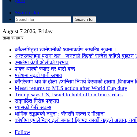
सुचना
Switch skin
Search for
August 7 2026, Friday
ताजा समाचार
काँकरभिट्टा खानेपानीको ध्यानाकर्षण सम्बन्धि सुचना ।
अन्तरकलहमा पुराना दल ! जनताले दिएको सन्देश कहिले बुझ्छन् 
एमालेमा केपी ओलीको प्रभाव
पाक्न थाल्यो स्याउ तर बाटो बन्द
मधेशमा बढ्दो पानी अभाव
काँग्रेसमा अब के होला ?अन्तिम निणर्य देउवाको हातमा ,विभाजन
Messi returns to MLS action after World Cup duty
Trump says US, Israel to hold off on Iran strikes
सङ्गठित गिरोह पक्राउ
ग्यासको फेरि सकस
धार्मिक सद्भावको नमुना : सँगसँगै महन्त र मौलाना
कोशीमा एमालेभित्र ठूलो बबाल! हिक्मत कार्की नहट्ने अडान, नयाँ मु
Follow