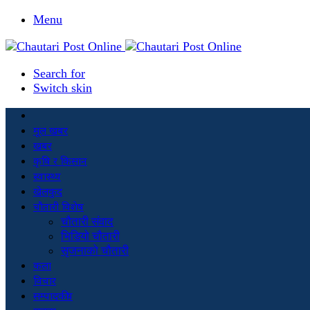
Menu
Search for
Switch skin
मूल खबर
खबर
कृषि र किसान
स्वास्थ्य
खेलकुद
चौतारी विशेष
चौतारी संवाद
भिडियो चौतारी
सृजनाको चौतारी
कला
विचार
सम्पादकीय