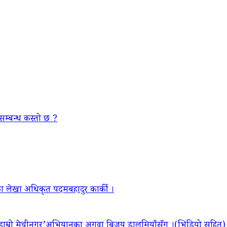
सम्बन्ध कस्तो छ ?
ा लेखा अधिकृत पदमबहादुर कार्की ।
‘हाम्रो मेचीनगर’अभियानका अगुवा बिजय डालमियाँसँग ।(भिडियो सहित)