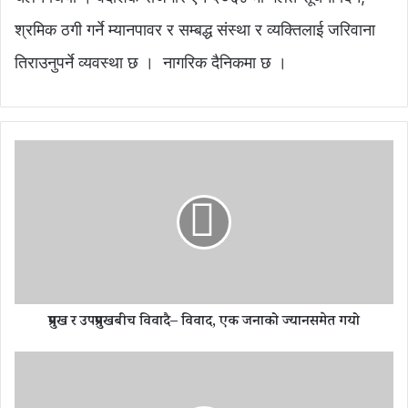
श्रमिक ठगी गर्ने म्यानपावर र सम्बद्ध संस्था र व्यक्तिलाई जरिवाना
तिराउनुपर्ने व्यवस्था छ । नागरिक दैनिकमा छ ।
प्र
मु
ख
र
उ
प
प्र
मु
ख
प्रमुख र उपप्रमुखबीच विवादै– विवाद, एक जनाको ज्यानसमेत गयो
बी
च
वि
कि
वा
स्ता
दै
ब