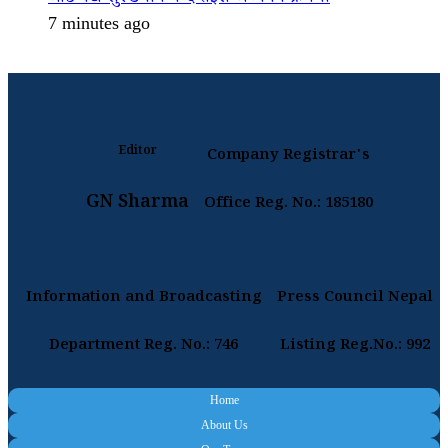
7 minutes ago
Editor
Company Registrar's
GN Sharma
Office Reg. No.: 185180
Information and Broadcasting
Press Council Nepal
Department Reg. No.: 746
Listing Reg.No.: 992
Home
About Us