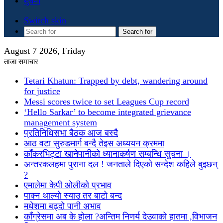
सुचना
Switch skin
Search for
August 7 2026, Friday
ताजा समाचार
Tetari Khatun: Trapped by debt, wandering around
for justice
Messi scores twice to set Leagues Cup record
‘Hello Sarkar’ to become integrated grievance
management system
प्रतिनिधिसभा बैठक आज बस्दै
आठ वटा सुरुङमार्ग बन्दै तेइस अध्ययन क्रममा
काँकरभिट्टा खानेपानीको ध्यानाकर्षण सम्बन्धि सुचना ।
अन्तरकलहमा पुराना दल ! जनताले दिएको सन्देश कहिले बुझ्छन्
?
एमालेमा केपी ओलीको प्रभाव
पाक्न थाल्यो स्याउ तर बाटो बन्द
मधेशमा बढ्दो पानी अभाव
काँग्रेसमा अब के होला ?अन्तिम निणर्य देउवाको हातमा ,विभाजन