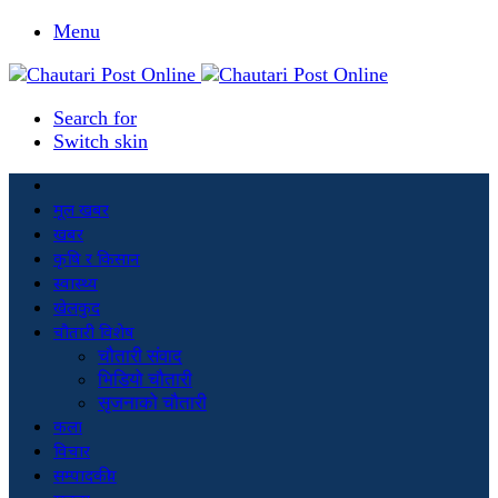
Menu
Search for
Switch skin
मूल खबर
खबर
कृषि र किसान
स्वास्थ्य
खेलकुद
चौतारी विशेष
चौतारी संवाद
भिडियो चौतारी
सृजनाको चौतारी
कला
विचार
सम्पादकीय