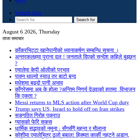
सुचना
Switch skin
Search for
August 6 2026, Thursday
ताजा समाचार
काँकरभिट्टा खानेपानीको ध्यानाकर्षण सम्बन्धि सुचना ।
अन्तरकलहमा पुराना दल ! जनताले दिएको सन्देश कहिले बुझ्छन्
?
एमालेमा केपी ओलीको प्रभाव
पाक्न थाल्यो स्याउ तर बाटो बन्द
मधेशमा बढ्दो पानी अभाव
काँग्रेसमा अब के होला ?अन्तिम निणर्य देउवाको हातमा ,विभाजन
कि एकता ?
Messi returns to MLS action after World Cup duty
Trump says US, Israel to hold off on Iran strikes
सङ्गठित गिरोह पक्राउ
ग्यासको फेरि सकस
धार्मिक सद्भावको नमुना : सँगसँगै महन्त र मौलाना
कोशीमा एमालेभित्र ठूलो बबाल! हिक्मत कार्की नहट्ने अडान,