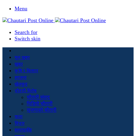
Menu
Search for
Switch skin
मूल खबर
खबर
कृषि र किसान
स्वास्थ्य
खेलकुद
चौतारी विशेष
चौतारी संवाद
भिडियो चौतारी
सृजनाको चौतारी
कला
विचार
सम्पादकीय