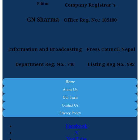
Editor
Company Registrar's
GN Sharma
Office Reg. No.: 185180
Information and Broadcasting
Press Council Nepal
Department Reg. No.: 746
Listing Reg.No.: 992
Home
About Us
Our Team
Contact Us
Privacy Policy
Facebook
X
YouTube