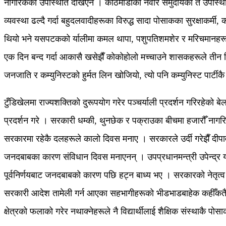
नागरिकको उपस्थिति देखिएन । काठमाडौँका नेवार समुदायको त उपस्थिति 
व्यवस्था ढल्दै गर्दा बहुदलवादीहरूका विरुद्ध सादा पोसाकका सुरक्षाकर्मी,
थियो भने यसपटकको र्यालीमा कमल थापा, पशुपतिशमशेर र मरिचमानहरू न
एक दिन बन्द गर्दा आकासै खसेझैँ कोकोहोलो मच्चाउने शासकहरूले तीन दिन 
जनजाति र कम्युनिस्टको हुर्मत लिन खोजियो, त्यो पनि कम्युनिस्ट पार्टीक
टुँडिखेलमा राज्यशक्तिको दुरूपयोग गरेर पञ्चर्याली प्रदर्शन गरिरहेको
प्रदर्शन गरे । सरकारी धम्की, थुनछेक र पक्राउका बीचमा हजारौँ नागर
सरकारमा रहेकै दलहरूले कालो दिवस मनाए । सरकारले उर्दी गरेझैँ दीपाव
जनदबाबका कारण संविधान दिवस मनाएनन् । उपप्रधानमन्त्री उपेन्द्र याद
पूर्वनिर्णयबाट जनदबाबको कारण पछि हट्न बाध्य भए । सरकारको नेतृत्व 
सरकारी आदेश तामेली गर्न आएका सहभागीहरूको भीडभाडबाहेक कहीँकतै उ
क्षेत्रको फलाको गरेर नथाक्नेहरूले नै विद्यार्थीलाई शैक्षिक संस्थाकै 