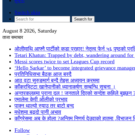
सुचना
Switch skin
Search for
August 8 2026, Saturday
ताजा समाचार
ओलीमाथि आफ्नै पार्टीको कडा प्रहार! नेतृत्व फेर्न ५६ पृष्ठको प्र
Tetari Khatun: Trapped by debt, wandering around for 
Messi scores twice to set Leagues Cup record
‘Hello Sarkar’ to become integrated grievance manag
प्रतिनिधिसभा बैठक आज बस्दै
आठ वटा सुरुङमार्ग बन्दै तेइस अध्ययन क्रममा
काँकरभिट्टा खानेपानीको ध्यानाकर्षण सम्बन्धि सुचना ।
अन्तरकलहमा पुराना दल ! जनताले दिएको सन्देश कहिले बुझ्छन् 
एमालेमा केपी ओलीको प्रभाव
पाक्न थाल्यो स्याउ तर बाटो बन्द
मधेशमा बढ्दो पानी अभाव
काँग्रेसमा अब के होला ?अन्तिम निणर्य देउवाको हातमा ,विभाजन
Follow