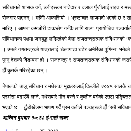
संविधानले शासक वर्ग, उनीहरूका नातेदार र दलाल पुँजीलाई राहत र मस्
रोजगार पाएनन् । महँगी आकासियो । भ्रष्टाचार लाजमर्दो भएको छ र 
मारिए । आफ्ना कमजोरी ढाकछोप गर्नकै लागि राज्य–प्रायोजित पञ्चर्याली
संविधानका पक्षमा जनयुद्ध लडिरहेको बेला राजतन्त्रात्मक संविधानको ‘कमा र
। उनले गणतन्त्रको यात्रालाई ‘ठेलागाडा चढेर अमेरिका पुगिन्न’ भनेको
पुग्नु देशको विडम्बना हो । राजतन्त्र र राजतन्त्रात्मक संविधानको ज
झैँ कुतर्क गरिरहेका छन् ।
नेपालको चालू संविधान र मधेसका मुद्दाहरूलाई दिल्लीले २०४५ सालकै चस
प्रशंसा बढाउँदै लग्ने, मधेसबारे मौन बस्ने र कुलीन वर्गको एउटा पङ्क्त
भएको छ । टुँडीखेलमा भाषण गर्दै प्रम वलीले पञ्चहरूले झैँ ‘सबै संविध
आश्विन बुधबार १०:३८ ई-रातो खबर