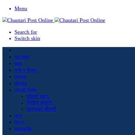
Menu
Search for
Switch skin
मूल खबर
खबर
कृषि र किसान
स्वास्थ्य
खेलकुद
चौतारी विशेष
चौतारी संवाद
भिडियो चौतारी
सृजनाको चौतारी
कला
विचार
सम्पादकीय