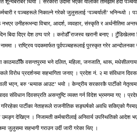
शून्यबराबर थियो । सरकारी उर्दीमा भएको र्यालीको तामझाम हेर्दा पञ्चर
 कर्मचारी र पञ्चहरूले निकाल्ने गरेको जुलुसलाई ‘पञ्चर्याली’ भनिन्थ्यो । 
भएर उनीहरूभन्दा विचार, आदर्श, व्यवहार, संस्कृति र अर्थनीतिमा अन
बिदा दिएर देश ठप्प पारे । करोडौँ राजस्व खरानी बनाए । टुँडिखेलमा सिँगा
ै नाममा । राष्ट्रिय पदकमार्फत पूर्वपञ्चहरूलाई पुरस्कृत गरेर आन्दोलनका
 बेला काठमाठौँकै वसन्तपुरमा भने दलित, महिला, जनजाति, थारू, मधेसीलगाय
िकले विरोध प्रदर्शनमा सहभागिता जनाए । प्रदेश नं. २ मा संविधान दिवसल
ली भएन, बरु ‘ब्ल्याक आउट’ भयो । केन्द्रीय सरकारकै पार्टीको नेतृत्वम
व संविधान दिवसप्रति असन्तुष्टि व्यक्त गर्न विदेश भ्रमणमा गए । प्रदे
गरिरहेका पार्टीका नेताहरूले राजनीतिक सङ्घर्षको अवधि सकिएको गैरमाक्र्
मङ्ग देखिएन । निजामती कर्मचारीलाई अनिवार्य उपस्थितिको आदेश भएको 
पोसाकमा जुलुसमा सहभागी गराउन उर्दी जारी गरेका थिए ।