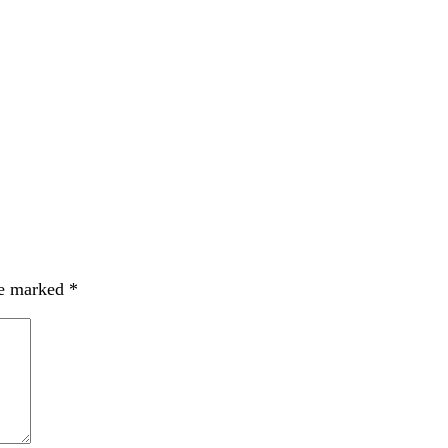
re marked
*