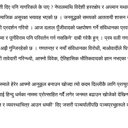
ती दिए पनि नागरिकले के पाए ? नेपालमाथि विदेशी हस्तक्षेप र अपमान यथ
सामाजिक असुरक्षा भयावह भएको छ । जनयुद्धको समयको आततायी शासन सम्
 प्रदर्शन गरियो । आज दलाल पुँजीवादको पक्षपोषण गर्ने संविधानका प्रवक
 पूर्णविराम पनि परिवर्तन गर्न नसकिने’ दाबी गरेकै हुन् । प्रम वली गणतन्त
 अझै गुन्जिरहेको छ । गणतन्त्र र नयाँ संविधानका विरोधी, माओवादीले घि
सरी तावेदारी गरिन्थ्यो, आफ्नो विवेक, ऐतिहासिक भौतिकवादको ज्ञान नभए
्माले हेरेर आफ्नो आनुकूल बनाउन खोज्दा त्यो कदम दिल्लीकै लागि प्रत्
िलाई हिन्दु धर्मका नाममा प्रोत्साहित गर्दै लगेर जनमत बढाउन खोजेको देखि
ान र व्यवस्थाभित्र आउन धम्की’ दिए जसरी पञ्चर्यालीपछि पञ्चप्रभुहरूले क