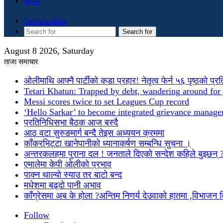
सुचना
Switch skin
Search for
August 8 2026, Saturday
ताजा समाचार
ओलीमाथि आफ्नै पार्टीको कडा प्रहार! नेतृत्व फेर्न ५६ पृष्ठको प्र
Tetari Khatun: Trapped by debt, wandering around for 
Messi scores twice to set Leagues Cup record
‘Hello Sarkar’ to become integrated grievance manag
प्रतिनिधिसभा बैठक आज बस्दै
आठ वटा सुरुङमार्ग बन्दै तेइस अध्ययन क्रममा
काँकरभिट्टा खानेपानीको ध्यानाकर्षण सम्बन्धि सुचना ।
अन्तरकलहमा पुराना दल ! जनताले दिएको सन्देश कहिले बुझ्छन् 
एमालेमा केपी ओलीको प्रभाव
पाक्न थाल्यो स्याउ तर बाटो बन्द
मधेशमा बढ्दो पानी अभाव
काँग्रेसमा अब के होला ?अन्तिम निणर्य देउवाको हातमा ,विभाजन
Follow