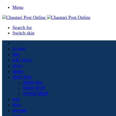
Menu
Search for
Switch skin
मूल खबर
खबर
कृषि र किसान
स्वास्थ्य
खेलकुद
चौतारी विशेष
चौतारी संवाद
भिडियो चौतारी
सृजनाको चौतारी
कला
विचार
सम्पादकीय