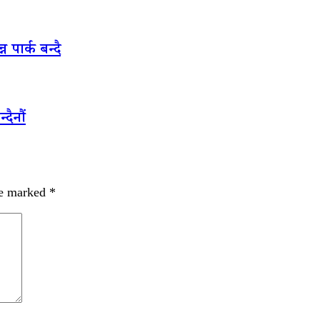
पार्क बन्दै
दैनौं
re marked
*