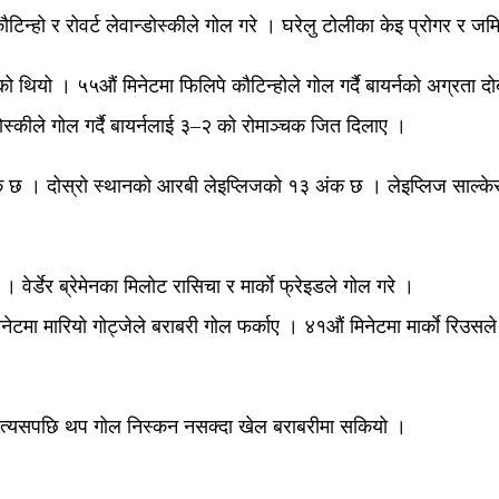
कौटिन्हो र रोवर्ट लेवान्डोस्कीले गोल गरे । घरेलु टोलीका केइ प्रोगर र ज
ियो । ५५औं मिनेटमा फिलिपे कौटिन्होले गोल गर्दै बायर्नको अग्रता दोब्ब
ोस्कीले गोल गर्दै बायर्नलाई ३–२ को रोमाञ्चक जित दिलाए ।
अंक छ । दोस्रो स्थानको आरबी लेइप्लिजको १३ अंक छ । लेइप्लिज साल्क
। वेर्डेर ब्रेमेनका मिलोट रासिचा र मार्काे फ्रेइडले गोल गरे ।
ेटमा मारियो गोट्जेले बराबरी गोल फर्काए । ४१औं मिनेटमा मार्काे रिउसल
ए । त्यसपछि थप गोल निस्कन नसक्दा खेल बराबरीमा सकियो ।