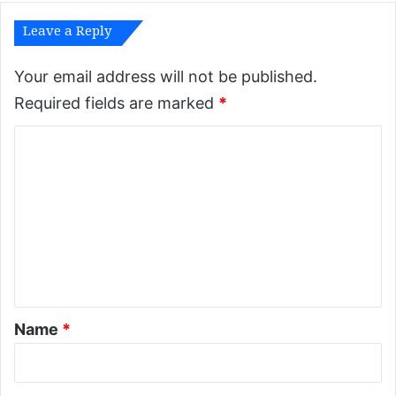
को
Leave a Reply
ठ
गी
ध
Your email address will not be published.
न्दाः
Required fields are marked
*
डु
बा
C
यो
वि
o
न
m
वि
m
न
ले
e
n
t
*
Name
*