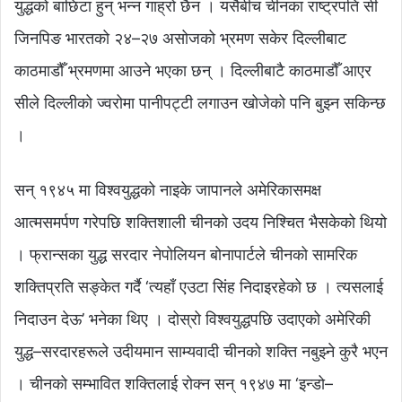
युद्धको बाछिटा हुन् भन्न गाह्रो छैन । यसैबीच चीनका राष्ट्रपति सी
जिनपिङ भारतको २४–२७ असोजको भ्रमण सकेर दिल्लीबाट
काठमाडौँ भ्रमणमा आउने भएका छन् । दिल्लीबाटै काठमाडौँ आएर
सीले दिल्लीको ज्वरोमा पानीपट्टी लगाउन खोजेको पनि बुझ्न सकिन्छ
।
सन् १९४५ मा विश्वयुद्धको नाइके जापानले अमेरिकासमक्ष
आत्मसमर्पण गरेपछि शक्तिशाली चीनको उदय निश्चित भैसकेको थियो
। फ्रान्सका युद्ध सरदार नेपोलियन बोनापार्टले चीनको सामरिक
शक्तिप्रति सङ्केत गर्दै ‘त्यहाँ एउटा सिंह निदाइरहेको छ । त्यसलाई
निदाउन देऊ’ भनेका थिए । दोस्रो विश्वयुद्धपछि उदाएको अमेरिकी
युद्ध–सरदारहरूले उदीयमान साम्यवादी चीनको शक्ति नबुझ्ने कुरै भएन
। चीनको सम्भावित शक्तिलाई रोक्न सन् १९४७ मा ‘इन्डो–