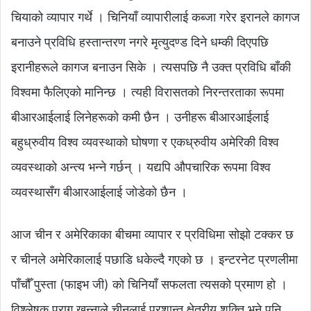
चियाको व्यापार गर्थे । चिनियाँ व्यापारीलाई कब्जा गरेर इरानले कागज
बनाउने प्रविधि हस्तान्तरण नगरे मृत्युदण्ड दिने धम्की दिएपछि
इरानीहरूले कागज बनाउन सिके । त्यसपछि नै उक्त प्रविधि बाँकी
विश्वमा फैलिएको मानिन्छ । त्यही विरासतको निरन्तरताका रूपमा
बीआरआईलाई लिनेहरूको कमी छैन । उनीहरू बीआरआईलाई
बहुध्रुवीय विश्व व्यवस्थाको घोषणा र एकध्रुवीय अमेरिकी विश्व
व्यवस्थाको अन्त्य भन्ने गर्छन् । यद्यपि औपचारिक रूपमा विश्व
व्यवस्थासँग बीआरआईलाई जोडेको छैन ।
आज चीन र अमेरिकाका बीचमा व्यापार र प्रविधिमा सोझो टक्कर छ
र चीनले अमेरिकालाई पछाडि धकेल्दै गएको छ । इन्टरनेट प्रणलीमा
पाँचौँ पुस्ता (फाइभ जी) को चिनियाँ सफलता त्यसको प्रमाण हो ।
विश्लेषक पराग खन्नाले चीनलाई प्रशान्त क्षेत्रीय शक्ति भने पनि