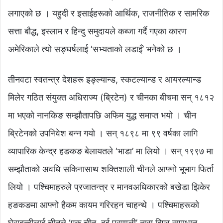
लगाएको छ । यहुदी र इसाईहरूको आर्थिक, राजनीतिक र सामरिक
सत्ता बौद्ध, इस्लाम र हिन्दु समुदायले कब्जा गर्दै गएका कारण
अमेरिकाले त्यो सङ्घर्षलाई ‘सभ्यताको लडाइँ’ भनेको छ ।
तीनवटा स्वतन्त्र देशहरू इङ्ल्यान्ड, स्कटल्यान्ड र आयरल्यान्ड
मिलेर गठित संयुक्त अधिराज्य (ब्रिटेन) र चीनका बीचमा सन् १८१२
मा भएको नानकिङ सम्झौतापछि अफिम युद्ध समाप्त भयो । चीन
ब्रिटेनको उपनिवेश बन्न गयो । सन् १८९८ मा ९९ वर्षका लागि
व्यापारिक केन्द्र हङकङ बेलायतले ‘भाडा’ मा लियो । सन् १९९७ मा
सम्झौताको अवधि सकिनासाथ शक्तिशाली चीनले आफ्नो भूभाग फिर्ता
लियो । पश्चिमाहरुले प्रजातन्त्र र मानवअधिकारको बखेडा झिकेर
हङकङमा आफ्नो हैकम कायम गरिरहन चाहन्थे । पश्चिमाहरूको
घेराबन्दीलाई चीनले ‘एक चीन, दुई प्रणाली’ नारा दिएर समाधान