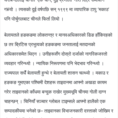
ग¥यो । त्यसको दुई वर्षपछि सन् १९९९ मा व्यापारिक टापु ‘मकाउ’
पनि पोर्चुगलबाट चीनले फिर्ता लियो ।
बेलायतले हङकङमा लोकतन्त्र र मानवअधिकारको डिङ हाँकिरहको
छ तर ब्रिटिस प्रभुत्वको हङकङमा जनतालाई मतदानको
अधिकारसमेत थिएन । उनीहरूसँग दोस्रो दर्जाको नागरिकजस्तो
व्यवहार गरिन्थ्यो । न्यायिक निरूपणमा पनि भेदभाव गरिन्थ्यो ।
राज्यपाल सधैँ बेलायती हुन्थे र बेलायती शासन चल्थ्यो । मकाउ र
हङकङ गुमाएका पश्चिमी देशहरू ताइवानमा आफ्नो अखडा कायम
गरेर ताइवानको काँधमा बन्दुक राखेर मुख्यभूमि चीनमा गोली दाग्न
चाहन्छन् । चिनियाँ सञ्चार ग्लोबल टाइम्सले आफ्नो हालैको एक
सम्पादकीयमा भनेको छ– ताइवानका विभाजनकारी दस्ताको जोखिम र