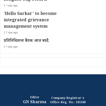
Leagues Cup record
1 day ago
‘Hello Sarkar’ to become
integrated grievance
management system
1 day ago
प्रतिनिधिसभा बैठक आज बस्दै
1 day ago
Editor
Company Registrar's
GN Sharma
Office Reg. No.: 185180