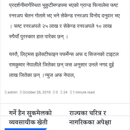
प्रदर्शनीमार्गस्थित भुकुटीमण्डपमा भएको ग्रान्ड फिनालेमा फष्ट
रनरअप चेतन गोतामे भए भने सेकेन्ड रनरअप विनोद दनुवार भए
। फष्ट रनरअपले २५ लाख र सेकेन्ड रनरअपले १० लाख
रुपैयाँ पुरस्कार हात पारेका छन् ।
यस्तै, लिट्मस इलेक्टीफाइन पफर्मेन्स अफ द सिजनको टाइटल
रामकुमार नेपालीले जितेका छन् जस अनुसार उनले नगद दुई
लाख जितेका छन् ।न्युज अफ नेपाल,
admin
October 26, 2019
0
24
1 minute read
गर्ने हैन सुकमेलको
राज्यका चरित्र र
ग
रा
र्ने
ज्य
व्यवसायीक खेती
नागरिकका अपेक्षा
है
का