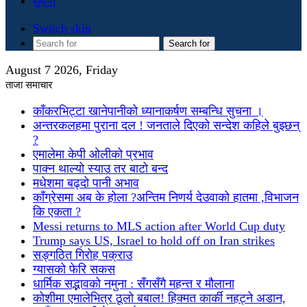
सुचना
Switch skin
Search for
August 7 2026, Friday
ताजा समाचार
काँकरभिट्टा खानेपानीको ध्यानाकर्षण सम्बन्धि सुचना ।
अन्तरकलहमा पुराना दल ! जनताले दिएको सन्देश कहिले बुझ्छन्
?
एमालेमा केपी ओलीको प्रभाव
पाक्न थाल्यो स्याउ तर बाटो बन्द
मधेशमा बढ्दो पानी अभाव
काँग्रेसमा अब के होला ?अन्तिम निणर्य देउवाको हातमा ,विभाजन
कि एकता ?
Messi returns to MLS action after World Cup duty
Trump says US, Israel to hold off on Iran strikes
सङ्गठित गिरोह पक्राउ
ग्यासको फेरि सकस
धार्मिक सद्भावको नमुना : सँगसँगै महन्त र मौलाना
कोशीमा एमालेभित्र ठूलो बबाल! हिक्मत कार्की नहट्ने अडान,