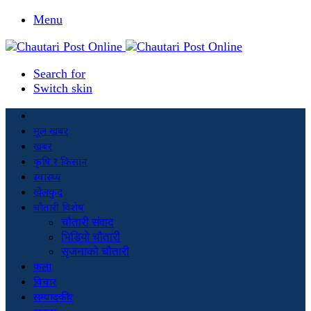
Menu
Search for
Switch skin
मूल खबर
खबर
कृषि र किसान
स्वास्थ्य
खेलकुद
चौतारी विशेष
चौतारी संवाद
भिडियो चौतारी
सृजनाको चौतारी
कला
विचार
सम्पादकीय