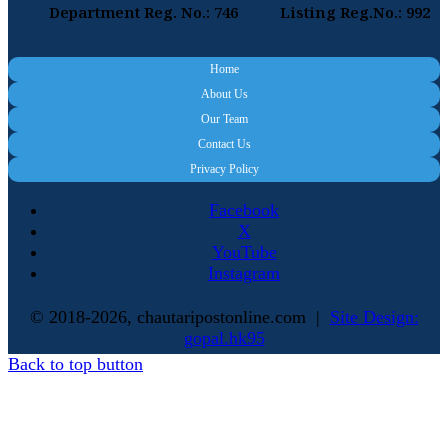
Department Reg. No.: 746
Listing Reg.No.: 992
Home
About Us
Our Team
Contact Us
Privacy Policy
Facebook
X
YouTube
Instagram
© 2018-2026, chautaripostonline.com |
Site Design:
gopal.hk95
Back to top button