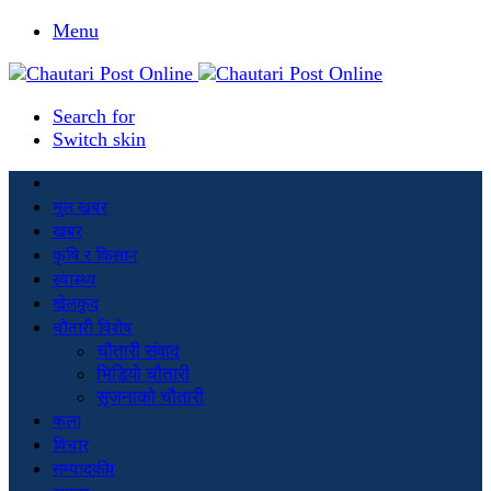
Menu
Search for
Switch skin
मूल खबर
खबर
कृषि र किसान
स्वास्थ्य
खेलकुद
चौतारी विशेष
चौतारी संवाद
भिडियो चौतारी
सृजनाको चौतारी
कला
विचार
सम्पादकीय