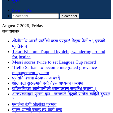
सुचना
Switch skin
Search for
August 7 2026, Friday
ताजा समाचार
ओलीमाथि आफ्नै पार्टीको कडा प्रहार! नेतृत्व फेर्न ५६ पृष्ठको
प्रतिवेदन
Tetari Khatun: Trapped by debt, wandering around
for justice
Messi scores twice to set Leagues Cup record
‘Hello Sarkar’ to become integrated grievance
management system
प्रतिनिधिसभा बैठक आज बस्दै
आठ वटा सुरुङमार्ग बन्दै तेइस अध्ययन क्रममा
काँकरभिट्टा खानेपानीको ध्यानाकर्षण सम्बन्धि सुचना ।
अन्तरकलहमा पुराना दल ! जनताले दिएको सन्देश कहिले बुझ्छन्
?
एमालेमा केपी ओलीको प्रभाव
पाक्न थाल्यो स्याउ तर बाटो बन्द