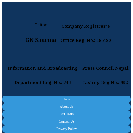
Editor
Company Registrar's
GN Sharma
Office Reg. No.: 185180
Information and Broadcasting
Press Council Nepal
Department Reg. No.: 746
Listing Reg.No.: 992
Home
About Us
Our Team
Contact Us
Privacy Policy